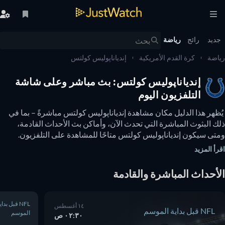
يد
رائج
رياضة
ضة
كرة القدم الأمريكية
إندياناپوليس كولتس
إندياناپوليس كولتس: بث مباشر وعلى شاشة
التلفزيون اليوم
 يُظهر هذا الدليل مكان مشاهدة إندياناپوليس كولتس مباشرةً – بما في 
ذلك البثوث المباشرة التي تحدث الآن، وأماكن بث الأحداث القادمة، 
ومتى سيكون إندياناپوليس كولتس متاحًا للمشاهدة على التلفزيون. 
يمكنك أيضًا معرفة ما إذا كانت هناك خيارات لمشاهدة إندياناپوليس 
أ المزيد
تس عبر الإنترنت مجانًا. 
أحداث المباشرة والقادمة
NFL قبل بداية
١٤ أغسطس
NFL قبل بداية الموسم
الموسم
٠٢:٣٠ ص