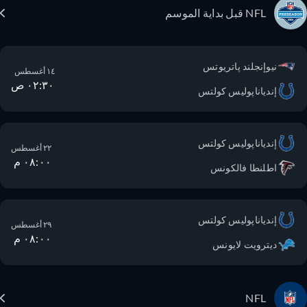
NFL قبل بداية الموسم
نيوإنجلند پاتريوتس
١٤ أغسطس
٠٢:٣٠ ص
إندياناپوليس كولتس
إندياناپوليس كولتس
٢٢ أغسطس
٠٨:٠٠ م
اطلنطا فالكونس
إندياناپوليس كولتس
٢٩ أغسطس
٠٨:٠٠ م
ديترويت لايونس
NFL