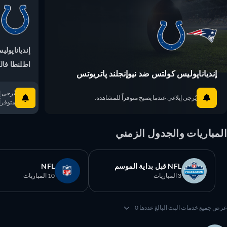
إندياناپوليس
اطلنطا فالك
إندياناپوليس كولتس ضد نيوإنجلند پاتريوتس
يُرجى إبلا
يُرجى إبلاغي عندما يصبح متوفراً للمشاهدة.
متوفراً ل
مباريات والجدول الزمني
NFL قبل بداية الموسم
NFL
3 المباريات
10 المباريات
 جميع خدمات البث البالغ عددها 0