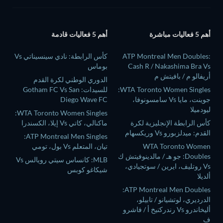
أهم 5 فعاليات مباشرة
أهم 5 فعاليات قادمة
ATP Montreal Men Doubles:
كأس الرابطة: نادي سينسيناتي Vs
Cash R / Nakashima Bra Vs
بوماس
أريفالو م / بافيتش م
الدوري الوطني لكرة القدم
WTA Toronto Women Singles:
للسيدات: Gotham FC Vs San
جوينت، مايا Vs سامسونوفا،
Diego Wave FC
ليودميلا
WTA Toronto Women Singles:
كأس الرابطة الإنجليزية لكرة
ماكنالي، كاتي Vs إيلا، الكسندرا
القدم: ميدلزبورو Vs وريكسهام
ATP Montreal Men Singles:
WTA Toronto Women
تيان، المتعلم Vs بول، تومي
Doubles: جو هـ / مالدينوفيتش ك
MLB: كانساس سيتي رويالس Vs
Vs روتليف، ايرين / سوتجيادي،
شيكاغو كوبس
ألديلا
ATP Montreal Men Doubles:
الدرديري، لوتشيانو / تابيلو،
أليخاندرو Vs رندركنيخ أ / فاشرو
ف