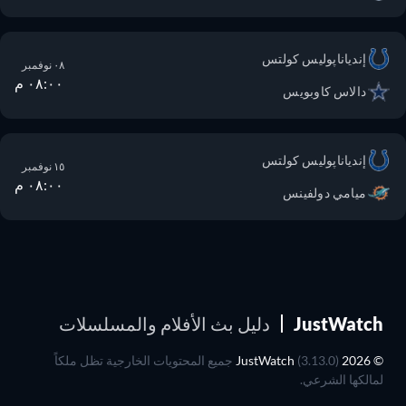
إندياناپوليس كولتس
٠٨ نوفمبر
٠٨:٠٠ م
دالاس كاوبويس
إندياناپوليس كولتس
١٥ نوفمبر
٠٨:٠٠ م
ميامي دولفينس
JustWatch
دليل بث الأفلام والمسلسلات
© 2026 JustWatch
(3.13.0) جميع المحتويات الخارجية تظل ملكاً
لمالكها الشرعي.