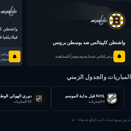
واشنطن كاپي
فيلاديلفيا فل
واشنطن كاپيتالس ضد بوسطن برونس
يُرجى إبلا
يُرجى إبلاغي عندما يصبح متوفراً للمشاهدة.
متوفراً ل
مباريات والجدول الزمني
NHL قبل بداية الموسم
دوري الهوكي الوطني
4 المباريات
10 المباريات
 جميع خدمات البث البالغ عددها 0