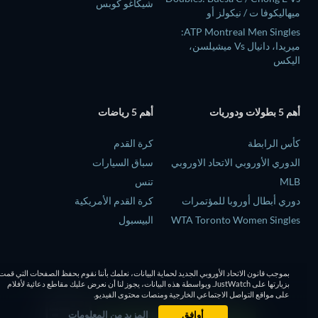
شيكاغو كوبس
ميهاليكوفا ت / نيكولز أو
ATP Montreal Men Singles:
ميريدا، دانيال Vs ميشيلسن،
اليكس
أهم 5 بطولات ودوريات
أهم 5 رياضات
كأس الرابطة
كرة القدم
الدوري الأوروبي الاتحاد الاوروبي
سباق السيارات
MLB
تنس
دوري أبطال أوروبا للمؤتمرات
كرة القدم الأمريكية
WTA Toronto Women Singles
البيسبول
بموجب قانون الاتحاد الأوروبي الجديد لحماية البيانات، نعلمك بأننا نقوم بحفظ الصفحات التي قمت
بزيارتها على JustWatch. وبواسطة هذه البيانات، يجوز لنا أن نعرض عليك مقاطع دعائية لأفلام
على مواقع التواصل الاجتماعي الخارجية ومنصات محتوى الفيديو.
أوافق
المزيد من المعلومات