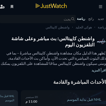
يد
رائج
رياضة
ضة
هوكي الجليد
واشنطن كاپيتالس
واشنطن كاپيتالس: بث مباشر وعلى شاشة
التلفزيون اليوم
 يُظهر هذا الدليل مكان مشاهدة واشنطن كاپيتالس مباشرةً – بما في 
ذلك البثوث المباشرة التي تحدث الآن، وأماكن بث الأحداث القادمة، 
ومتى سيكون واشنطن كاپيتالس متاحًا للمشاهدة على التلفزيون. يمكنك 
أيضًا معرفة ما إذا كانت هناك خيارات لمشاهدة واشنطن كاپيتالس عبر 
أ المزيد
نترنت مجانًا. 
أحداث المباشرة والقادمة
NHL قبل بداية
20 سبتمبر
NHL قبل بداية الموسم
الموسم
11:00 م