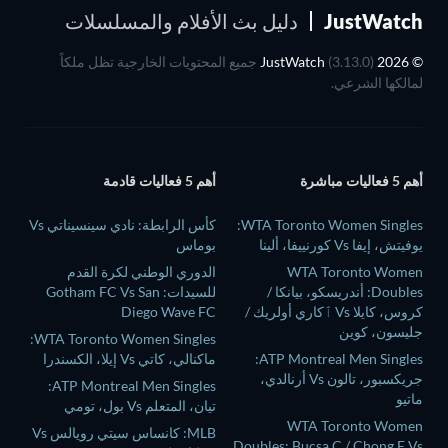
JustWatch
دليل بث الأفلام والمسلسلات
© 2026 JustWatch
(3.13.0) جميع المحتويات الخارجية تظل ملكاً
لمالكها الشرعي.
أهم 5 فعاليات مباشرة
أهم 5 فعاليات قادمة
WTA Toronto Women Singles:
كأس الرابطة: نادي سينسيناتي Vs
يوفيتش، إيفا Vs كورنييفا، ألينا
بوماس
WTA Toronto Women
الدوري الوطني لكرة القدم
Doubles: أندريسكو، بيانكا /
للسيدات: Gotham FC Vs San
كروس، كايلا Vs ٱكاري أولريك /
Diego Wave FC
جليسون، كوين
WTA Toronto Women Singles:
ATP Montreal Men Singles:
ماكنالي، كاتي Vs إيلا، الكسندرا
جريكسبور، تالون Vs أرنالدي،
ATP Montreal Men Singles:
ماتيو
تيان، المتعلم Vs بول، تومي
WTA Toronto Women
MLB: كانساس سيتي رويالس Vs
Doubles: Bucsa C / Chong E Vs