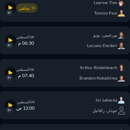
Learner Tien
مباشر
Tommy Paul
+2
بورخيس، نونو
08 أغسطس
06:30 م
Luciano Darderi
+2
Arthur Rinderknech
08 أغسطس
07:40 م
Brandon Nakashima
+2
Jiri Lehecka
09 أغسطس
12:00 ص
جودار، رافائيل
+2