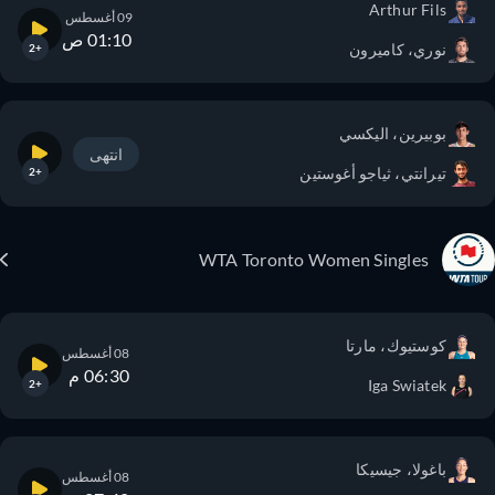
Arthur Fils
09 أغسطس
01:10 ص
نوري، كاميرون
+2
بوبيرين، اليكسي
انتهى
تيرانتي، ثياجو أغوستين
+2
WTA Toronto Women Singles
كوستيوك، مارتا
08 أغسطس
06:30 م
Iga Swiatek
+2
باغولا، جيسيكا
08 أغسطس