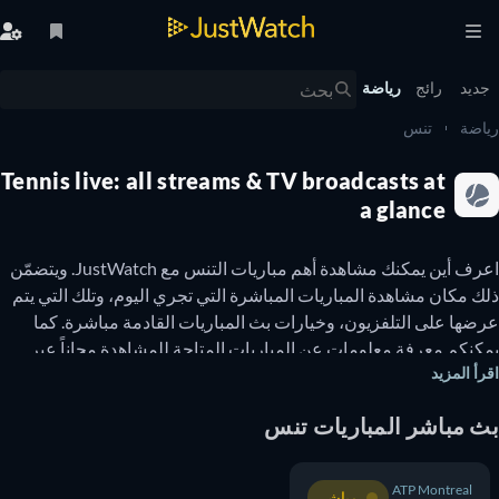
يد
رائج
رياضة
ضة
تنس
Tennis live: all streams & TV broadcasts at
a glance
اعرف أين يمكنك مشاهدة أهم مباريات التنس مع JustWatch. ويتضمّن 
ذلك مكان مشاهدة المباريات المباشرة التي تجري اليوم، وتلك التي يتم 
عرضها على التلفزيون، وخيارات بث المباريات القادمة مباشرة. كما 
يمكنكم معرفة معلومات عن المباريات المتاحة للمشاهدة مجاناً عبر 
أ المزيد
الإنترنت. تُعتبر رياضة التنس واحدة من أكثر الرياضات شهرة في العالم، 
حيث يتابعها الملايين لمشاهدة مباريات غراند سلام (Grand Slam)، 
 مباشر المباريات تنس
وكأس ديفيس (The Davis Cup)، ونهائيات اتحاد لاعبات التنس 
المحترفات (WTA Finals)، ونهائيات اتحاد لاعبي التنس المحترفين (ATP 
Finals)، والألعاب الأولمبية الصيفية (Summer Olympic Games). وتُقام 
ATP Montreal
مباشر