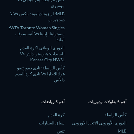
مونتيري
MLB: اريزونا دياموند باكس Vs لا
دودجيرس
WTA Toronto Women Singles:
سفيتولينا، إيلينا Vs أنيسيموفا ،
أماندا
الدوري الوطني لكرة القدم
للسيدات: هيوستن داش Vs
Kansas City NWSL
كأس الرابطة: نادي ديبورتيفو
غوادالاخارا Vs نادي كرة القدم
دالاس
أهم 5 بطولات ودوريات
أهم 5 رياضات
كأس الرابطة
كرة القدم
الدوري الأوروبي الاتحاد الاوروبي
سباق السيارات
MLB
تنس