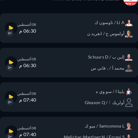
Li A / تاوسون ك
08 أغسطس
06:30 م
أولموس ج / انغريد ن
+2
إلين ب / Schuurs D
08 أغسطس
06:30 م
محمد آ / ، فاني س
+2
يلينا ا / سو وي ه
08 أغسطس
07:40 م
أولريك ٱ / Gleason Q
+2
Samsonova L / ميو ك
08 أغسطس
07:40 م
Melichar-Martinez N / Errani S
+2