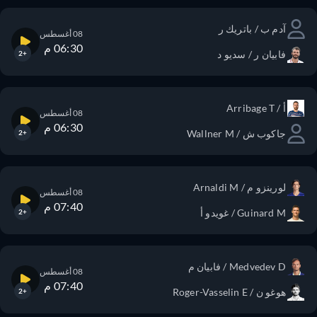
آدم ب / باتريك ر
08 أغسطس
06:30 م
فابيان ر / سديو د
+2
أ / Arribage T
08 أغسطس
06:30 م
جاكوب ش / Wallner M
+2
لورينزو م / Arnaldi M
08 أغسطس
07:40 م
Guinard M / غويدو أ
+2
Medvedev D / فابيان م
08 أغسطس
07:40 م
هوغو ن / Roger-Vasselin E
+2