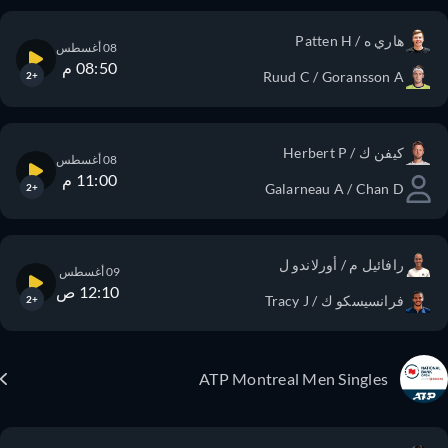
هاري ه / Patten H
08 أغسطس
08:50 م
Ruud C / Goransson A
+2
كيفن ك / Herbert P
08 أغسطس
11:00 م
Galarneau A / Chan D
+2
رافائيل م / أورلاندو ل
09 أغسطس
12:10 ص
فرانسيسكو ك / Tracy J
+2
ATP Montreal Men Singles