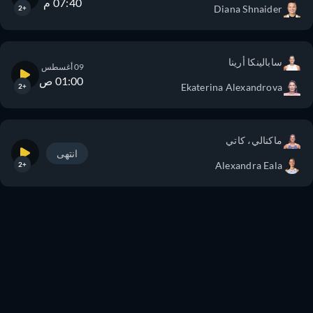
07:40 م
Diana Shnaider
+2
سابالينكا أرينا
09 أغسطس
01:00 ص
Ekaterina Alexandrova
+2
ماكنالي، كاتي
انتهى
Alexandra Eala
+2