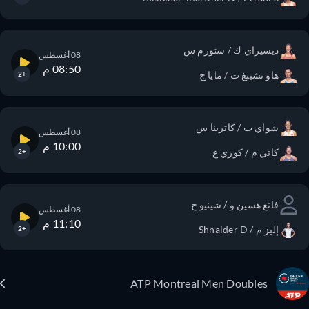
ديسيراي ك / ستورم س
08 أغسطس
08:50 م
هاو تشينغ ت / مايا ج
+2
شواي ت / كاترينا س
08 أغسطس
10:00 م
كاتي م / كوري غ
+2
فانغ هسين و / شينيو ج
08 أغسطس
11:10 م
إليز م / Shnaider D
+2
ATP Montreal Men Doubles