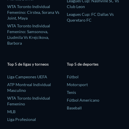
Leagues Cup: Nashville SC Vs
WTA Toronto Individual
Club Leon
Femenino: Cirstea, Sorana Vs
Leagues Cup: FC Dallas Vs
Joint, Maya
Queretaro FC
WTA Toronto Individual
Femenino: Samsonova,
Liudmila Vs Krejcikova,
Barbora
Top 5 de ligas y torneos
Top 5 de deportes
Liga Campeones UEFA
Fútbol
ATP Montreal Individual
Motorsport
Masculino
Tenis
WTA Toronto Individual
Fútbol Americano
Femenino
Baseball
MLB
Liga Profesional