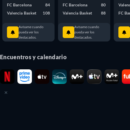
FC Barcelona
84
FC Barcelona
80
Valen
Valencia Basket
108
Valencia Basket
88
FC Ba
Avísame cuando
Avísame cuando
pueda ver los
pueda ver los
destacados.
destacados.
Encuentros y calendario