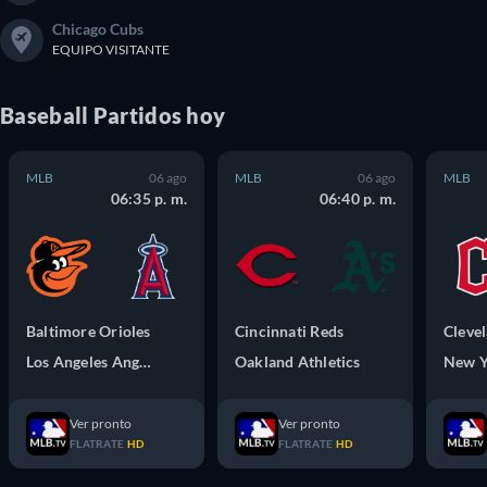
Chicago Cubs
EQUIPO VISITANTE
Baseball
Partidos
hoy
MLB
06 ago
MLB
06 ago
MLB
06:35 p. m.
06:40 p. m.
Baltimore Orioles
Cincinnati Reds
Los Angeles Angels
Oakland Athletics
New Y
Ver pronto
Ver pronto
FLATRATE
HD
FLATRATE
HD