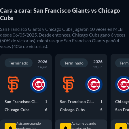
Cara a cara: San Francisco Giants vs Chicago
Cubs
San Francisco Giants
y
Chicago Cubs
jugaron
10
veces en
MLB
desde
06/05/2025
. Desde entonces,
Chicago Cubs
ganó
6
veces
(
60
% de victorias), mientras que
San Francisco Giants
ganó
4
veces (
40
% de victorias).
2026
2026
Terminado
Terminado
Term
14 jun
13 jun
San Francisco Giants
1
San Francisco Giants
1
Chicag
Chicago Cubs
6
Chicago Cubs
5
Avísame cuando
Avísame cuando
A
pueda ver los
pueda ver los
p