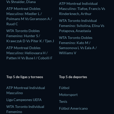
Vs Shnaider, Diana
ATP Montreal Individual
ATP Montreal Dobles
Masculino: Tiafoe, Francis Vs
Masculino: Miedler L /
Rinderknech, Arthur
Polmans M Vs Goransson A /
WTA Toronto Individual
Ruud C
Femenino: Svitolina, Elina Vs
WTA Toronto Dobles
Potapova, Anastasia
Femenino: Hunter S /
WTA Toronto Dobles
Krawczyk D Vs Piter K / Tjen J
Femenino: Kato M /
ATP Montreal Dobles
Samsonova L Vs Eala A /
Masculino: Heliovaara H /
Williams V
Patten H Vs Buse I / Cobolli F
Top 5 de ligas y torneos
Top 5 de deportes
ATP Montreal Individual
Fútbol
Masculino
Motorsport
Liga Campeones UEFA
Tenis
WTA Toronto Individual
Fútbol Americano
Femenino