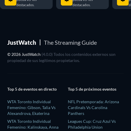
destacados.
destacados.
d
JustWatch
The Streaming Guide
© 2026 JustWatch
(4.0.0) Todos los contenidos externos son
propiedad de sus legítimos propietarios.
Top 5 de eventos en directo
Top 5 de próximos eventos
WTA Toronto Individual
NFL Pretemporada: Arizona
Femenino: Gibson, Talia Vs
Cardinals Vs Carolina
Alexandrova, Ekaterina
Panthers
WTA Toronto Individual
Leagues Cup: Cruz Azul Vs
Femenino: Kalinskaya, Anna
Philadelphia Union