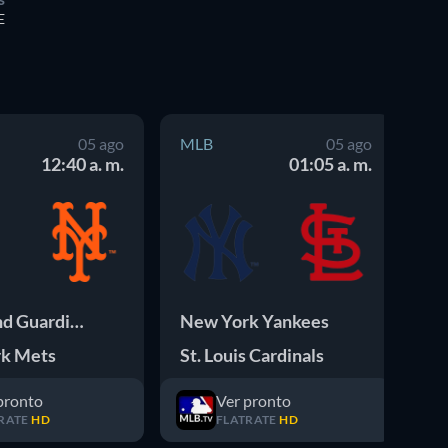
E
05 ago
MLB
05 ago
M
12:40 a. m.
01:05 a. m.
Cleveland Guardians
New York Yankees
Bo
k Mets
St. Louis Cardinals
Ch
pronto
Ver pronto
RATE
HD
FLATRATE
HD