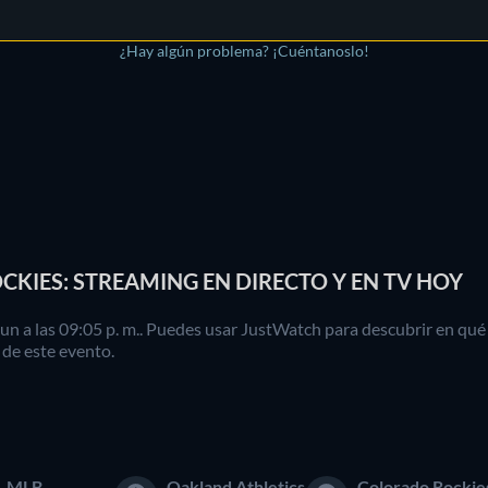
¿Hay algún problema? ¡Cuéntanoslo!
KIES: STREAMING EN DIRECTO Y EN TV HOY
jun a las 09:05 p. m.. Puedes usar JustWatch para descubrir en qué
 de este evento.
MLB
Oakland Athletics
Colorado Rockie