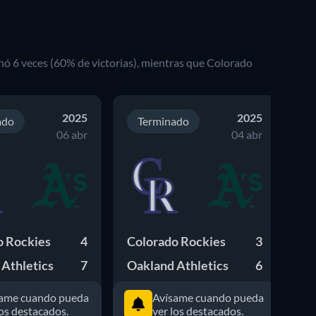
nó
6
veces (
60
% de victorias), mientras que
Colorado
2025
2025
ado
Terminado
06 abr
04 abr
o Rockies
4
Colorado Rockies
3
Oa
Athletics
7
Oakland Athletics
6
Co
ame cuando pueda
Avísame cuando pueda
los destacados.
ver los destacados.