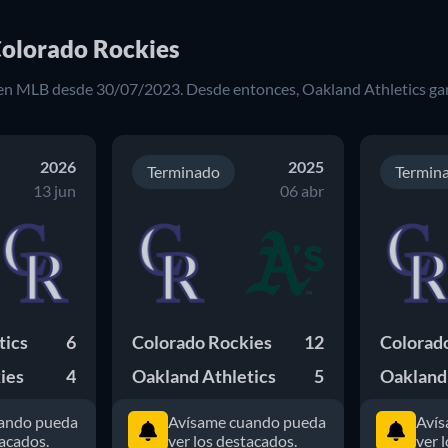
Colorado Rockies
en
MLB
desde
30/07/2023
. Desde entonces,
Oakland Athletics
ga
2026
2025
Terminado
Termin
13 jun
06 abr
tics
6
Colorado Rockies
12
Colorad
ies
4
Oakland Athletics
5
Oakland 
ando pueda
Avísame cuando pueda
Avís
tacados.
ver los destacados.
ver 