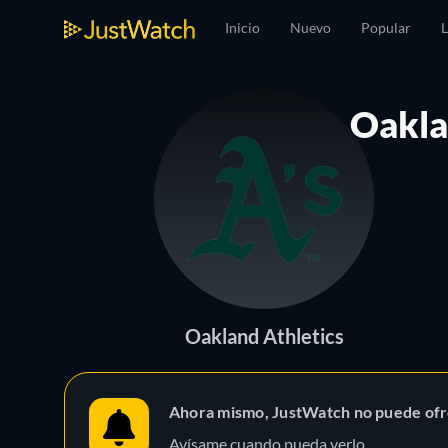
Inicio
Nuevo
Popular
L
Oakla
Oakland Athletics
Ahora mismo, JustWatch no puede ofr
Avísame cuando pueda verlo.