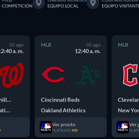
COMPETICIÓN
EQUIPO LOCAL
EQUIPO VISITANT
05 ago
MLB
05 ago
MLB
12:40 a. m.
12:40 a. m.
Philadelphia Phillies
Cincinnati Reds
Washington Nationals
Oakland Athletics
New Yor
Ver pronto
Ver 
D
FLATRATE
HD
FLAT