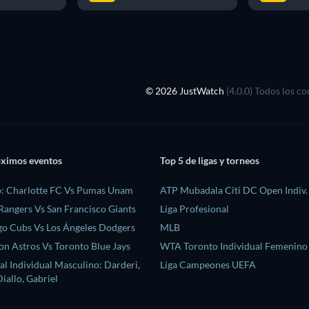
© 2026 JustWatch
(4.0.0) Todos los c
óximos eventos
Top 5 de ligas y torneos
: Charlotte FC Vs Pumas Unam
ATP Mubadala Citi DC Open Indiv.
Rangers Vs San Francisco Giants
Liga Profesional
o Cubs Vs Los Ángeles Dodgers
MLB
n Astros Vs Toronto Blue Jays
WTA Toronto Individual Femenino
l Individual Masculino: Darderi,
Liga Campeones UEFA
iallo, Gabriel