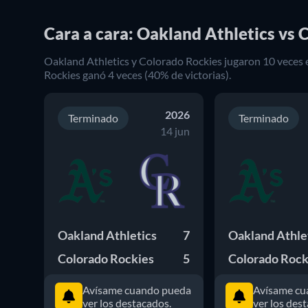
Cara a cara: Oakland Athletics vs 
Oakland Athletics
y
Colorado Rockies
jugaron
10
veces 
Rockies
ganó
4
veces (
40
% de victorias).
2026
Terminado
Terminado
14 jun
Oakland Athletics
7
Oakland Athle
Colorado Rockies
5
Colorado Rock
Avísame cuando pueda
Avísame cu
ver los destacados.
ver los des