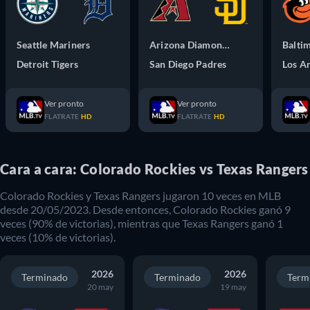
Seattle Mariners
Arizona Diamondbacks
Balti
Detroit Tigers
San Diego Padres
Ver pronto
Ver pronto
FLATRATE
HD
FLATRATE
HD
Cara a cara: Colorado Rockies vs Texas Rangers
Colorado Rockies
y
Texas Rangers
jugaron
10
veces en
MLB
desde
20/05/2023
. Desde entonces,
Colorado Rockies
ganó
9
veces (
90
% de victorias), mientras que
Texas Rangers
ganó
1
veces (
10
% de victorias).
2026
2026
Terminado
Terminado
Term
20 may
19 may