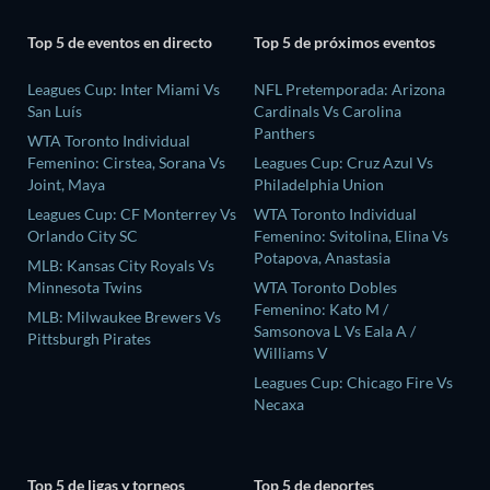
Top 5 de eventos en directo
Top 5 de próximos eventos
Leagues Cup: Inter Miami Vs
NFL Pretemporada: Arizona
San Luís
Cardinals Vs Carolina
Panthers
WTA Toronto Individual
Femenino: Cirstea, Sorana Vs
Leagues Cup: Cruz Azul Vs
Joint, Maya
Philadelphia Union
Leagues Cup: CF Monterrey Vs
WTA Toronto Individual
Orlando City SC
Femenino: Svitolina, Elina Vs
Potapova, Anastasia
MLB: Kansas City Royals Vs
Minnesota Twins
WTA Toronto Dobles
Femenino: Kato M /
MLB: Milwaukee Brewers Vs
Samsonova L Vs Eala A /
Pittsburgh Pirates
Williams V
Leagues Cup: Chicago Fire Vs
Necaxa
Top 5 de ligas y torneos
Top 5 de deportes