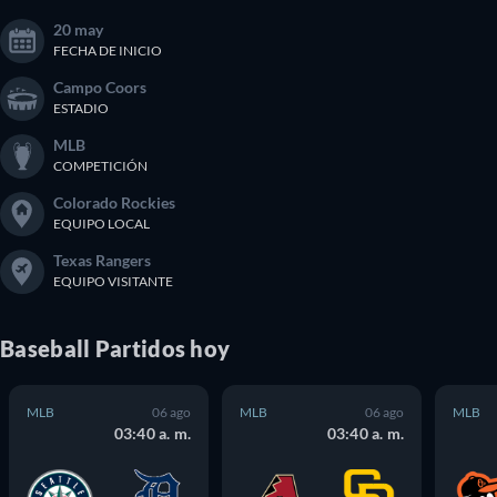
20 may
FECHA DE INICIO
Campo Coors
ESTADIO
MLB
COMPETICIÓN
Colorado Rockies
EQUIPO LOCAL
Texas Rangers
EQUIPO VISITANTE
Baseball
Partidos
hoy
MLB
06 ago
MLB
06 ago
MLB
03:40 a. m.
03:40 a. m.