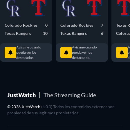
Colorado Rockies
0
Colorado Rockies
7
Texas 
Texas Rangers
10
Texas Rangers
6
Colora
Avísame cuando
Avísame cuando
A
pueda ver los
pueda ver los
p
destacados.
destacados.
d
JustWatch
The Streaming Guide
© 2026 JustWatch
(4.0.0) Todos los contenidos externos son
propiedad de sus legítimos propietarios.