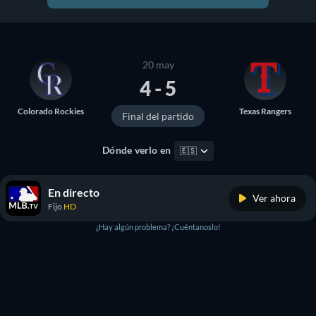
20 may
4 - 5
Colorado Rockies
Texas Rangers
Final del partido
Dónde verlo en
🇪🇸
En directo
Ver ahora
Fijo
HD
¿Hay algún problema? ¡Cuéntanoslo!