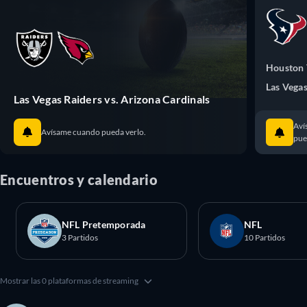
Houston 
Las Vegas
Las Vegas Raiders vs. Arizona Cardinals
Aví
Avísame cuando pueda verlo.
pue
Encuentros y calendario
NFL Pretemporada
NFL
3 Partidos
10 Partidos
Mostrar las 0 plataformas de streaming