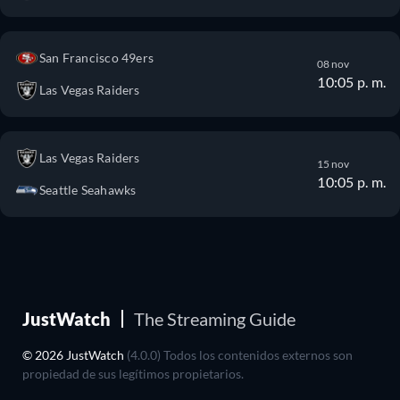
San Francisco 49ers
08 nov
10:05 p. m.
Las Vegas Raiders
Las Vegas Raiders
15 nov
10:05 p. m.
Seattle Seahawks
JustWatch
The Streaming Guide
© 2026 JustWatch
(4.0.0) Todos los contenidos externos son
propiedad de sus legítimos propietarios.