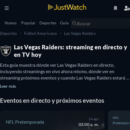
Nuevo
Popular
Deportes
Guía
Deportes
Fútbol Americano
Las Vegas Raiders
Las Vegas Raiders: streaming en directo y
en TV hoy
Esta guía muestra dónde ver Las Vegas Raiders en directo, 
incluyendo streamings en vivo ahora mismo, dónde ver en 
streaming próximos eventos y cuando Las Vegas Raiders estará 
disponible en TV. También puedes descubrir si existen opciones 
Leer más
para ver Las Vegas Raiders online y gratis.
Eventos en directo y próximos eventos
NFL
14 ago
NFL Pretemporada
Pretempor
02:00 a. m.