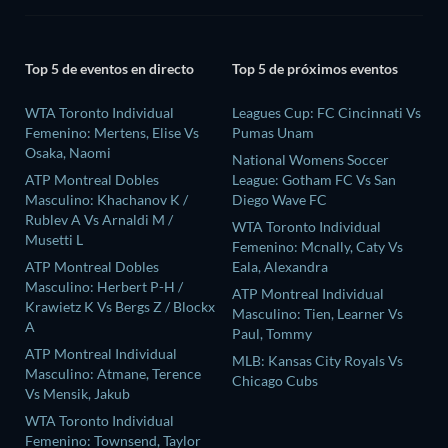
Top 5 de eventos en directo
Top 5 de próximos eventos
WTA Toronto Individual
Leagues Cup: FC Cincinnati Vs
Femenino: Mertens, Elise Vs
Pumas Unam
Osaka, Naomi
National Womens Soccer
ATP Montreal Dobles
League: Gotham FC Vs San
Masculino: Khachanov K /
Diego Wave FC
Rublev A Vs Arnaldi M /
WTA Toronto Individual
Musetti L
Femenino: Mcnally, Caty Vs
ATP Montreal Dobles
Eala, Alexandra
Masculino: Herbert P-H /
ATP Montreal Individual
Krawietz K Vs Bergs Z / Blockx
Masculino: Tien, Learner Vs
A
Paul, Tommy
ATP Montreal Individual
MLB: Kansas City Royals Vs
Masculino: Atmane, Terence
Chicago Cubs
Vs Mensik, Jakub
WTA Toronto Individual
Femenino: Townsend, Taylor