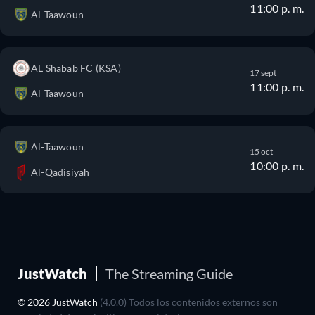
11:00 p. m.
Al-Taawoun
AL Shabab FC (KSA)
17 sept
11:00 p. m.
Al-Taawoun
Al-Taawoun
15 oct
10:00 p. m.
Al-Qadisiyah
JustWatch
The Streaming Guide
© 2026 JustWatch
(4.0.0) Todos los contenidos externos son