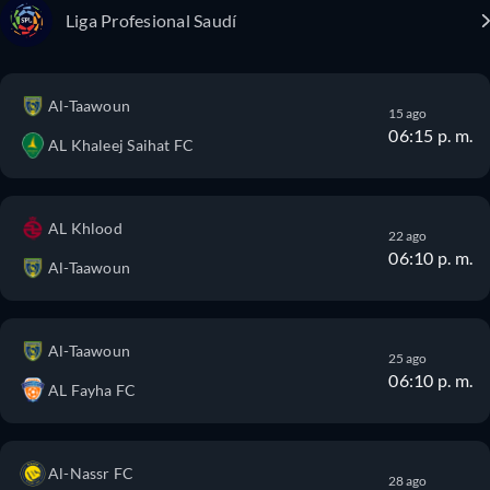
Liga Profesional Saudí
Al-Taawoun
15 ago
06:15 p. m.
AL Khaleej Saihat FC
AL Khlood
22 ago
06:10 p. m.
Al-Taawoun
Al-Taawoun
25 ago
06:10 p. m.
AL Fayha FC
Al-Nassr FC
28 ago