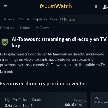
Nuevo
Popular
Deportes
Guía
Deportes
Fútbol
Al-Taawoun
Al-Taawoun: streaming en directo y en TV
hoy
Esta guía muestra dónde ver Al-Taawoun en directo, incluyendo 
streamings en vivo ahora mismo, dónde ver en streaming 
próximos eventos y cuando Al-Taawoun estará disponible en TV. 
También puedes descubrir si existen opciones para ver Al-
Leer más
Taawoun online y gratis.
Eventos en directo y próximos eventos
Liga
Liga Profesional Saudí
15 ago
Profesional
06:15 p. m.
(Día de partido 1)
Saudí