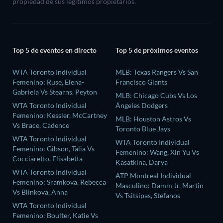
propiedad de sus legítimos propietarios.
Top 5 de eventos en directo
Top 5 de próximos eventos
WTA Toronto Individual
MLB: Texas Rangers Vs San
Femenino: Ruse, Elena-
Francisco Giants
Gabriela Vs Stearns, Peyton
MLB: Chicago Cubs Vs Los
WTA Toronto Individual
Ángeles Dodgers
Femenino: Kessler, McCartney
MLB: Houston Astros Vs
Vs Brace, Cadence
Toronto Blue Jays
WTA Toronto Individual
WTA Toronto Individual
Femenino: Gibson, Talia Vs
Femenino: Wang, Xin Yu Vs
Cocciaretto, Elisabetta
Kasatkina, Darya
WTA Toronto Individual
ATP Montreal Individual
Femenino: Sramkova, Rebecca
Masculino: Damm Jr, Martin
Vs Blinkova, Anna
Vs Tsitsipas, Stefanos
WTA Toronto Individual
Femenino: Boulter, Katie Vs