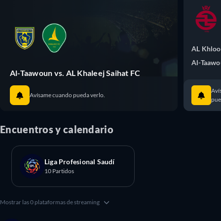
AL Khlo
Al-Taaw
Al-Taawoun vs. AL Khaleej Saihat FC
Aví
Avísame cuando pueda verlo.
pue
Encuentros y calendario
Liga Profesional Saudí
10 Partidos
Mostrar las 0 plataformas de streaming