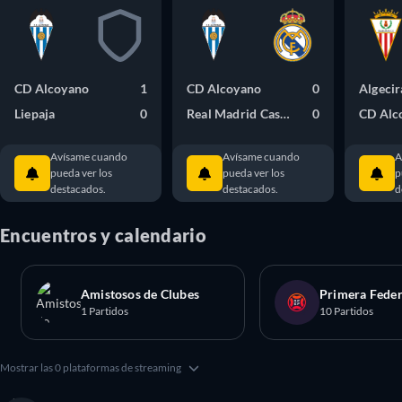
CD Alcoyano
1
CD Alcoyano
0
Algecir
Liepaja
0
Real Madrid Castilla
0
CD Alc
Avísame cuando
Avísame cuando
A
pueda ver los
pueda ver los
p
destacados.
destacados.
d
Encuentros y calendario
Amistosos de Clubes
Primera Fede
1 Partidos
10 Partidos
Mostrar las 0 plataformas de streaming