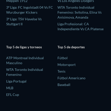
Meppen 1912
Vs Los Ángeles Dodgers
3ª Liga: FC Ingolstadt 04 Vs FC
WTA Toronto Individual
Wurzburger Kickers
Femenino: Svitolina, Elina Vs
Anisimova, Amanda
3ª Liga: TSV Havelse Vs
Stuttgart II
Liga Profesional: CA
Independiente Vs CA Platense
Top 5 de ligas y torneos
Top 5 de deportes
ATP Montreal Individual
Fútbol
Masculino
Motorsport
WTA Toronto Individual
Tenis
Femenino
Fútbol Americano
Liga Portugal
Baseball
MLB
EFL Cup