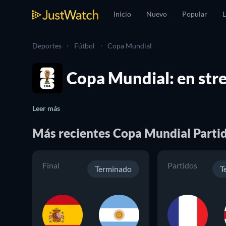
Inicio
Nuevo
Popular
L
Deportes
Fútbol
Copa Mundial
Copa Mundial: en str
Leer más
Más recientes
Copa Mundial
Parti
Final
Partidos
Terminado
T