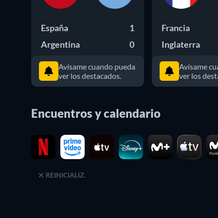
España
1
Francia
Argentina
0
Inglaterra
Avísame cuando pueda
Avísame cu
ver los destacados.
ver los des
Encuentros y calendario
REINICIALIZ.