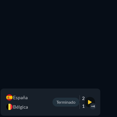
España
2
Terminado
1
Bélgica
+4