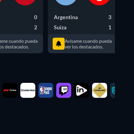
0
Argentina
3
No
2
Suiza
1
In
ame cuando pueda
Avísame cuando pueda
los destacados.
ver los destacados.