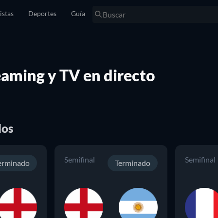
istas
Deportes
Guía
eaming y TV en directo
dos
Semifinal
Semifinal
erminado
Terminado