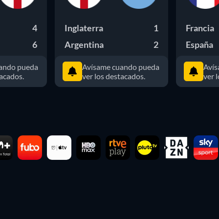
4
Inglaterra
1
Francia
6
Argentina
2
España
ando pueda
Avísame cuando pueda
Avís
tacados.
ver los destacados.
ver 