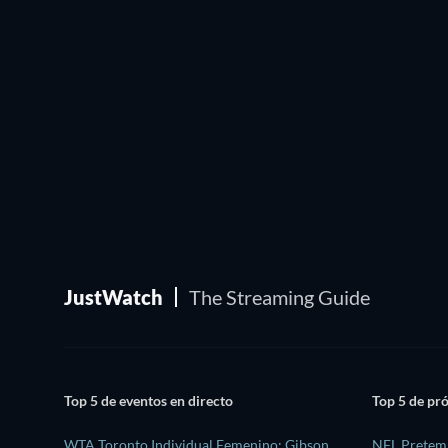
JustWatch
The Streaming Guide
Top 5 de eventos en directo
Top 5 de pr
WTA Toronto Individual Femenino: Gibson,
NFL Pretemp