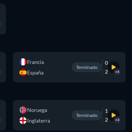
Francia
0
Terminado
2
España
+5
Noruega
1
Terminado
2
Inglaterra
+3