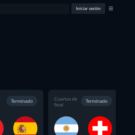
Iniciar sesión
Cuartos de
Cu
Terminado
Terminado
final
fin