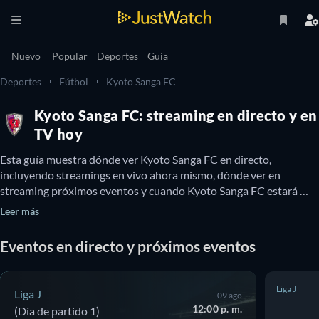
Nuevo
Popular
Deportes
Guía
Deportes
Fútbol
Kyoto Sanga FC
Kyoto Sanga FC: streaming en directo y en
TV hoy
Esta guía muestra dónde ver Kyoto Sanga FC en directo, 
incluyendo streamings en vivo ahora mismo, dónde ver en 
streaming próximos eventos y cuando Kyoto Sanga FC estará 
disponible en TV. También puedes descubrir si existen opciones 
Leer más
para ver Kyoto Sanga FC online y gratis.
Eventos en directo y próximos eventos
Liga J
Liga J
09 ago
12:00 p. m.
(Día de partido 1)