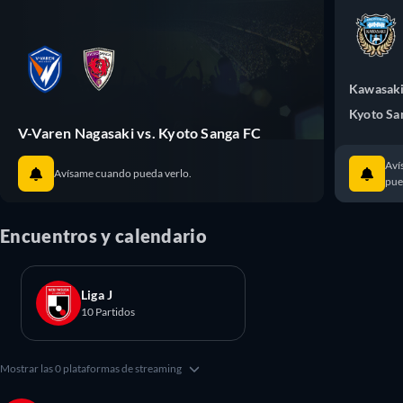
Kawasaki
Kyoto Sa
V-Varen Nagasaki vs. Kyoto Sanga FC
Aví
Avísame cuando pueda verlo.
pue
Encuentros y calendario
Liga J
10 Partidos
Mostrar las 0 plataformas de streaming