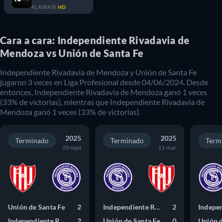
FLATRATE
HD
Cara a cara: Independiente Rivadavia de
Mendoza vs Unión de Santa Fe
Independiente Rivadavia de Mendoza
y
Unión de Santa Fe
jugaron
3
veces en
Liga Profesional
desde
04/06/2024
. Desde
entonces,
Independiente Rivadavia de Mendoza
ganó
1
veces
(
33
% de victorias), mientras que
Independiente Rivadavia de
Mendoza
ganó
1
veces (
33
% de victorias).
2025
2025
Terminado
Terminado
Term
20 sept
11 mar
Unión de Santa Fe
2
Independiente Rivadavia de Mendoza
2
Independiente Rivadavia de Mendoza
2
Unión de Santa Fe
0
Unión d