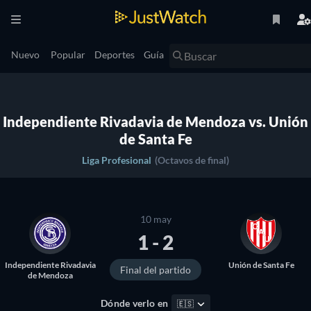
Nuevo
Popular
Deportes
Guía
Independiente Rivadavia de Mendoza vs. Unión
de Santa Fe
Liga Profesional
(Octavos de final)
10 may
1 - 2
Independiente Rivadavia
Unión de Santa Fe
Final del partido
de Mendoza
Dónde verlo en
🇪🇸