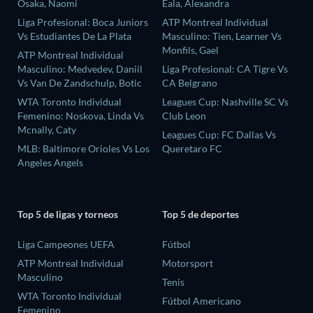
Osaka, Naomi
Eala, Alexandra
Liga Profesional: Boca Juniors
ATP Montreal Individual
Vs Estudiantes De La Plata
Masculino: Tien, Learner Vs
Monfils, Gael
ATP Montreal Individual
Masculino: Medvedev, Daniil
Liga Profesional: CA Tigre Vs
Vs Van De Zandschulp, Botic
CA Belgrano
WTA Toronto Individual
Leagues Cup: Nashville SC Vs
Femenino: Noskova, Linda Vs
Club Leon
Mcnally, Caty
Leagues Cup: FC Dallas Vs
MLB: Baltimore Orioles Vs Los
Queretaro FC
Angeles Angels
Top 5 de ligas y torneos
Top 5 de deportes
Liga Campeones UEFA
Fútbol
ATP Montreal Individual
Motorsport
Masculino
Tenis
WTA Toronto Individual
Fútbol Americano
Femenino