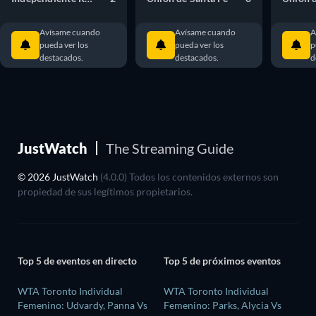
Avísame cuando
Avísame cuando
A
pueda ver los
pueda ver los
p
destacados.
destacados.
d
JustWatch
The Streaming Guide
© 2026 JustWatch
(4.0.0) Todos los contenidos externos son
propiedad de sus legítimos propietarios.
Top 5 de eventos en directo
Top 5 de próximos eventos
WTA Toronto Individual
WTA Toronto Individual
Femenino: Udvardy, Panna Vs
Femenino: Parks, Alycia Vs