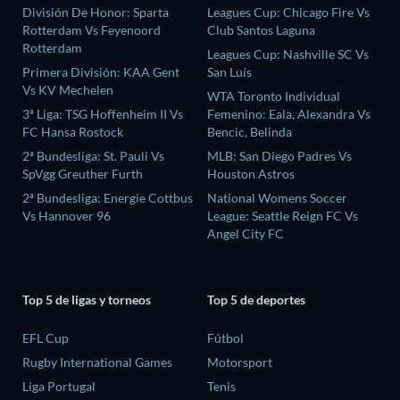
División De Honor: Sparta
Leagues Cup: Chicago Fire Vs
Rotterdam Vs Feyenoord
Club Santos Laguna
Rotterdam
Leagues Cup: Nashville SC Vs
Primera División: KAA Gent
San Luís
Vs KV Mechelen
WTA Toronto Individual
3ª Liga: TSG Hoffenheim II Vs
Femenino: Eala, Alexandra Vs
FC Hansa Rostock
Bencic, Belinda
2ª Bundesliga: St. Pauli Vs
MLB: San Diego Padres Vs
SpVgg Greuther Furth
Houston Astros
2ª Bundesliga: Energie Cottbus
National Womens Soccer
Vs Hannover 96
League: Seattle Reign FC Vs
Angel City FC
Top 5 de ligas y torneos
Top 5 de deportes
EFL Cup
Fútbol
Rugby International Games
Motorsport
Liga Portugal
Tenis