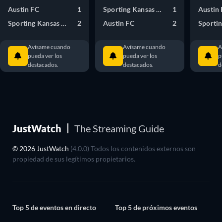
Austin FC
1
Sporting Kansas City
1
Austin
Sporting Kansas City
2
Austin FC
2
Avísame cuando
Avísame cuando
A
pueda ver los
pueda ver los
p
destacados.
destacados.
d
JustWatch
The Streaming Guide
© 2026 JustWatch
(4.0.0) Todos los contenidos externos son
propiedad de sus legítimos propietarios.
Top 5 de eventos en directo
Top 5 de próximos eventos