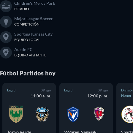
Children's Mercy Park
ESTADIO
Major League Soccer
COMPETICIÓN
Sporting Kansas City
EQUIPO LOCAL
Austin FC
EQUIPO VISITANTE
Fútbol
Partidos
hoy
Liga J
09 ago
Liga J
09 ago
Divisió
11:00 a. m.
12:00 p. m.
Honor
Tokyo Verdy
V-Varen Nagasaki
Spart