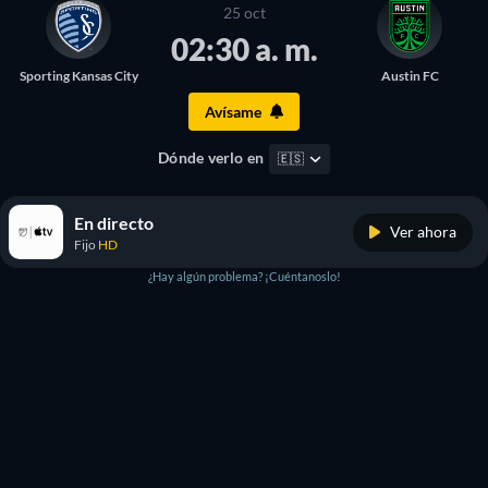
25 oct
02:30 a. m.
Sporting Kansas City
Austin FC
Avísame
Dónde verlo en
🇪🇸
En directo
Ver ahora
Fijo
HD
¿Hay algún problema? ¡Cuéntanoslo!