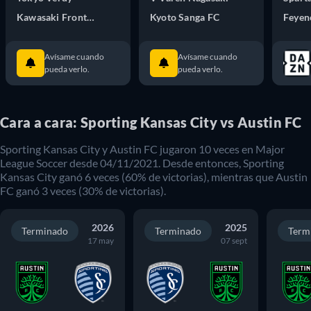
Kawasaki Frontale
Kyoto Sanga FC
Avísame cuando
Avísame cuando
pueda verlo.
pueda verlo.
Cara a cara: Sporting Kansas City vs Austin FC
Sporting Kansas City
y
Austin FC
jugaron
10
veces en
Major
League Soccer
desde
04/11/2021
. Desde entonces,
Sporting
Kansas City
ganó
6
veces (
60
% de victorias), mientras que
Austin
FC
ganó
3
veces (
30
% de victorias).
2026
2025
Terminado
Terminado
Term
17 may
07 sept