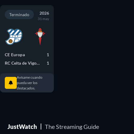
2026
Terminado
31 may
CE Europa
1
RC Celta de Vigo B
1
Avísame cuando
pueda ver los
destacados.
JustWatch
The Streaming Guide