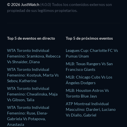
© 2026 JustWatch
(4.0.0) Todos los contenidos externos son
propiedad de sus legítimos propietarios.
Top 5 de eventos en directo
Top 5 de próximos eventos
WTA Toronto Individual
Leagues Cup: Charlotte FC Vs
Femenino: Sramkova, Rebecca
Pumas Unam
Vs Shnaider, Diana
MLB: Texas Rangers Vs San
WTA Toronto Individual
Francisco Giants
Femenino: Kostyuk, Marta Vs
MLB: Chicago Cubs Vs Los
Sebov, Katherine
Ángeles Dodgers
WTA Toronto Individual
MLB: Houston Astros Vs
Femenino: Chwalinska, Maja
Toronto Blue Jays
Vs Gibson, Talia
ATP Montreal Individual
WTA Toronto Individual
Masculino: Darderi, Luciano
Femenino: Ruse, Elena-
Vs Diallo, Gabriel
Gabriela Vs Potapova,
Anastasia