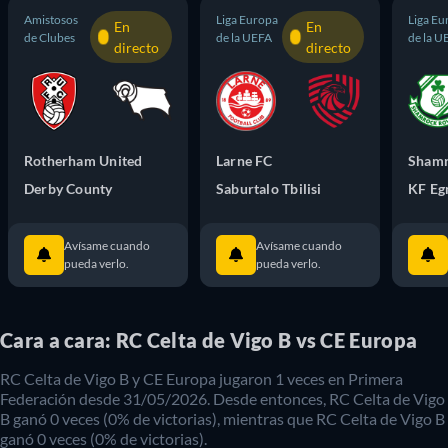
Amistosos
Liga Europa
Liga Eu
En
En
de Clubes
de la UEFA
de la U
directo
directo
Rotherham United
Larne FC
Derby County
Saburtalo Tbilisi
Avísame cuando
Avísame cuando
pueda verlo.
pueda verlo.
Cara a cara: RC Celta de Vigo B vs CE Europa
RC Celta de Vigo B
y
CE Europa
jugaron
1
veces en
Primera
Federación
desde
31/05/2026
. Desde entonces,
RC Celta de Vigo
B
ganó
0
veces (
0
% de victorias), mientras que
RC Celta de Vigo B
ganó
0
veces (
0
% de victorias).