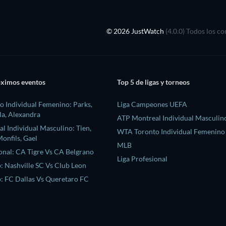
© 2026 JustWatch
(4.0.0) Todos los c
óximos eventos
Top 5 de ligas y torneos
 Individual Femenino: Parks,
Liga Campeones UEFA
la, Alexandra
ATP Montreal Individual Masculin
l Individual Masculino: Tien,
WTA Toronto Individual Femenino
onfils, Gael
MLB
ional: CA Tigre Vs CA Belgrano
Liga Profesional
: Nashville SC Vs Club Leon
: FC Dallas Vs Queretaro FC