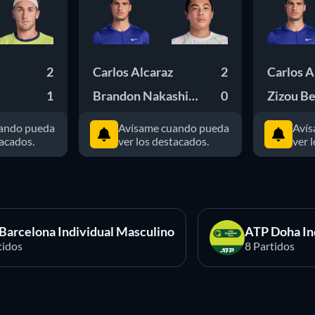
2
Carlos Alcaraz
2
Carlos A
1
Brandon Nakashima
0
Zizou Be
ando pueda
Avísame cuando pueda
Avís
tacados.
ver los destacados.
ver 
Barcelona Individual Masculino
ATP Doha In
tidos
8 Partidos