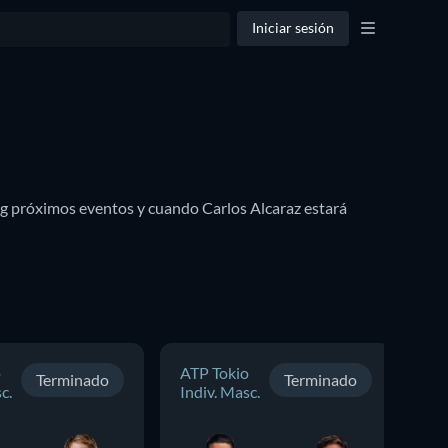
Iniciar sesión
g próximos eventos y cuando Carlos Alcaraz estará 
o
ATP Tokio
AT
Terminado
Terminado
c.
Indiv. Masc.
Ba
In
Ma