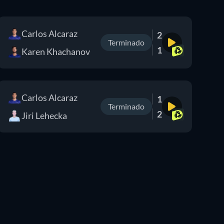
Carlos Alcaraz
2
Terminado
1
Karen Khachanov
Carlos Alcaraz
1
Terminado
2
Jiri Lehecka