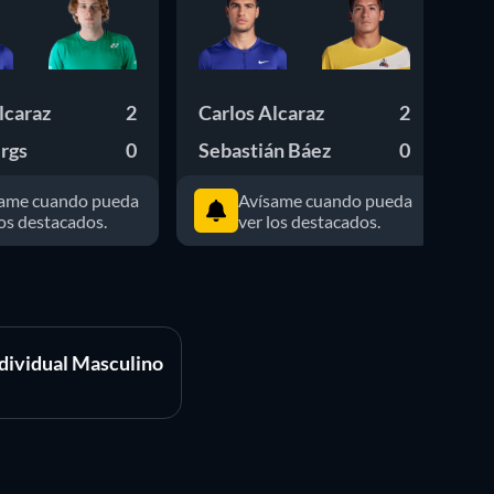
lcaraz
2
Carlos Alcaraz
2
Ca
rgs
0
Sebastián Báez
0
To
ame cuando pueda
Avísame cuando pueda
los destacados.
ver los destacados.
dividual Masculino