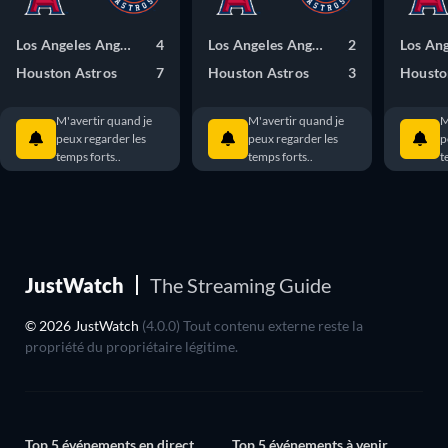
Los Angeles Angels
4
Los Angeles Angels
2
Houston Astros
7
Houston Astros
3
Housto
M'avertir quand je
M'avertir quand je
M
peux regarder les
peux regarder les
p
temps forts..
temps forts..
t
JustWatch
The Streaming Guide
© 2026 JustWatch
(4.0.0) Tout contenu externe reste la
propriété du propriétaire légitime.
Top 5 événements en direct
Top 5 événements à venir