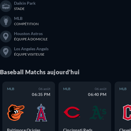
Daikin Park
STADE
MLB
COMPÉTITION
Houston Astros
ÉQUIPE À DOMICILE
Los Angeles Angels
ÉQUIPE VISITEUSE
Baseball
Matchs
aujourd'hui
MLB
06 août
MLB
06 août
MLB
06:35 PM
06:40 PM
Baltimore Orioles
Cincinnati Reds