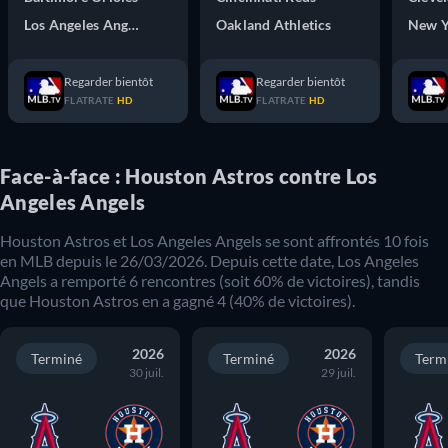
Los Angeles Angels
Oakland Athletics
New Y
Regarder bientôt
Regarder bientôt
FLATRATE
HD
FLATRATE
HD
Face-à-face : Houston Astros contre Los
Angeles Angels
Houston Astros
et
Los Angeles Angels
se sont affrontés
10
fois
en
MLB
depuis le
26/03/2026
. Depuis cette date,
Los Angeles
Angels
a remporté
6
rencontres (soit
60
% de victoires), tandis
que
Houston Astros
en a gagné
4
(
40
% de victoires).
2026
2026
Terminé
Terminé
Term
30 juil.
29 juil.