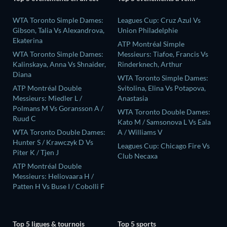
WTA Toronto Simple Dames:
Leagues Cup: Cruz Azul Vs
Gibson, Talia Vs Alexandrova,
Union Philadelphie
Ekaterina
ATP Montréal Simple
WTA Toronto Simple Dames:
Messieurs: Tiafoe, Francis Vs
Kalinskaya, Anna Vs Shnaider,
Rinderknech, Arthur
Diana
WTA Toronto Simple Dames:
ATP Montréal Double
Svitolina, Elina Vs Potapova,
Messieurs: Miedler L /
Anastasia
Polmans M Vs Goransson A /
WTA Toronto Double Dames:
Ruud C
Kato M / Samsonova L Vs Eala
WTA Toronto Double Dames:
A / Williams V
Hunter S / Krawczyk D Vs
Leagues Cup: Chicago Fire Vs
Piter K / Tjen J
Club Necaxa
ATP Montréal Double
Messieurs: Heliovaara H /
Patten H Vs Buse I / Cobolli F
Top 5 ligues & tournois
Top 5 sports