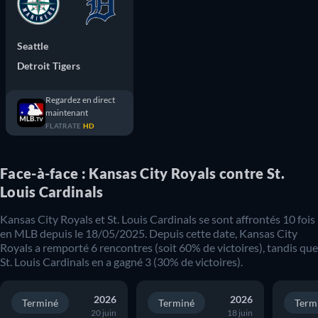
Seattle
Detroit Tigers
Regardez en direct
maintenant
FLATRATE
HD
Face-à-face : Kansas City Royals contre St.
Louis Cardinals
Kansas City Royals
et
St. Louis Cardinals
se sont affrontés
10
fois
en
MLB
depuis le
18/05/2025
. Depuis cette date,
Kansas City
Royals
a remporté
6
rencontres (soit
60
% de victoires), tandis que
St. Louis Cardinals
en a gagné
3
(
30
% de victoires).
2026
2026
Terminé
Terminé
Term
20 juin
18 juin