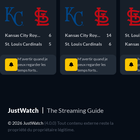
Kansas City Royals
6
Kansas City Royals
14
St. Lou
St. Louis Cardinals
5
St. Louis Cardinals
6
M'avertir quand je
M'avertir quand je
M
peux regarder les
peux regarder les
p
temps forts..
temps forts..
t
JustWatch
The Streaming Guide
© 2026 JustWatch
(4.0.0) Tout contenu externe reste la
propriété du propriétaire légitime.