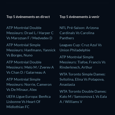
Top 5 événements en direct
Top 5 événements à venir
ATP Montréal Double
NFL Pré-Saison: Arizona
Messieurs: Draxl L / Harper C
Cardinals Vs Carolina
Vs Marozsan F / Medvedev D
Panthers
ATP Montréal Simple
Leagues Cup: Cruz Azul Vs
Messieurs: Hanfmann, Yannick
Union Philadelphie
Vs Borges, Nuno
ATP Montréal Simple
ATP Montréal Double
Messieurs: Tiafoe, Francis Vs
Messieurs: Melo M / Zverev A
Rinderknech, Arthur
Vs Chan D / Galarneau A
WTA Toronto Simple Dames:
ATP Montréal Simple
Svitolina, Elina Vs Potapova,
Messieurs: Norrie, Cameron
Anastasia
Vs De Minaur, Alex
WTA Toronto Double Dames:
UEFA Ligue Europa: Benfica
Kato M / Samsonova L Vs Eala
Lisbonne Vs Heart Of
A / Williams V
Midlothian FC