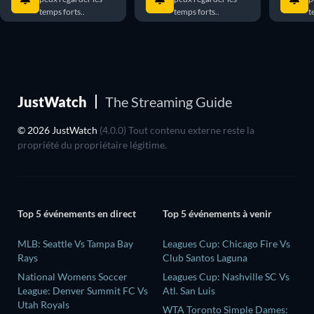
temps forts..
temps forts..
t
JustWatch
The Streaming Guide
© 2026 JustWatch
(4.0.0) Tout contenu externe reste la
propriété du propriétaire légitime.
Top 5 événements en direct
Top 5 événements à venir
MLB: Seattle Vs Tampa Bay
Leagues Cup: Chicago Fire Vs
Rays
Club Santos Laguna
National Womens Soccer
Leagues Cup: Nashville SC Vs
League: Denver Summit FC Vs
Atl. San Luis
Utah Royals
WTA Toronto Simple Dames: