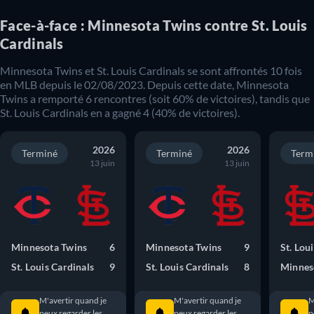
Face-à-face : Minnesota Twins contre St. Louis
Cardinals
Minnesota Twins
et
St. Louis Cardinals
se sont affrontés
10
fois
en
MLB
depuis le
02/08/2023
. Depuis cette date,
Minnesota
Twins
a remporté
6
rencontres (soit
60
% de victoires), tandis que
St. Louis Cardinals
en a gagné
4
(
40
% de victoires).
2026
2026
Terminé
Terminé
Term
13 juin
13 juin
Minnesota Twins
6
Minnesota Twins
9
St. Lou
St. Louis Cardinals
9
St. Louis Cardinals
8
Minnes
M'avertir quand je
M'avertir quand je
M
peux regarder les
peux regarder les
p