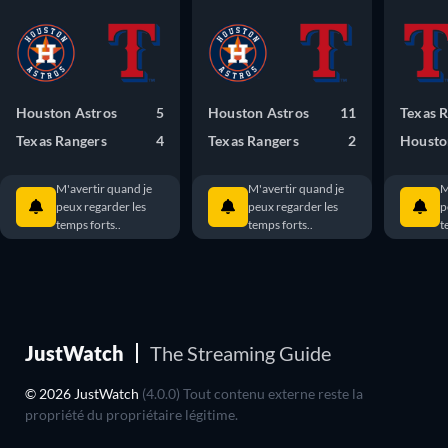
Houston Astros
5
Houston Astros
11
Texas 
Texas Rangers
4
Texas Rangers
2
Housto
M'avertir quand je
M'avertir quand je
M
peux regarder les
peux regarder les
p
temps forts..
temps forts..
t
JustWatch
The Streaming Guide
© 2026 JustWatch
(4.0.0) Tout contenu externe reste la
propriété du propriétaire légitime.