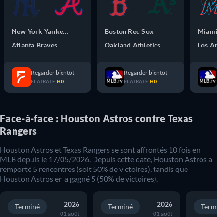
New York Yankees
Boston Red Sox
Miami
Atlanta Braves
Oakland Athletics
Regarder bientôt
Regarder bientôt
FLATRATE
HD
FLATRATE
HD
Face-à-face : Houston Astros contre Texas
Rangers
Houston Astros
et
Texas Rangers
se sont affrontés
10
fois en
MLB
depuis le
17/05/2026
. Depuis cette date,
Houston Astros
a
remporté
5
rencontres (soit
50
% de victoires), tandis que
Houston Astros
en a gagné
5
(
50
% de victoires).
2026
2026
Terminé
Terminé
Term
01 août
01 août