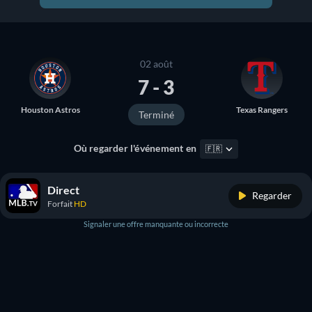
02 août
7 - 3
Houston Astros
Texas Rangers
Terminé
Où regarder l'événement en
🇫🇷
Direct
Regarder
Forfait
HD
Signaler une offre manquante ou incorrecte