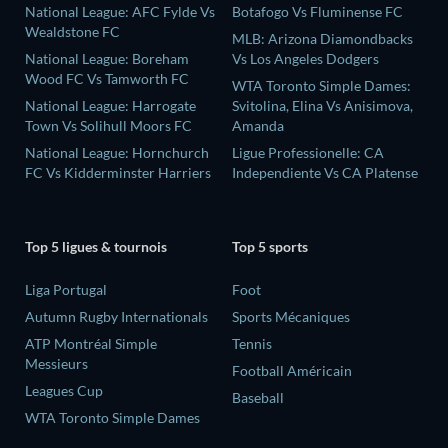
National League: AFC Fylde Vs
Botafogo Vs Fluminense FC
Wealdstone FC
MLB: Arizona Diamondbacks
National League: Boreham
Vs Los Angeles Dodgers
Wood FC Vs Tamworth FC
WTA Toronto Simple Dames:
National League: Harrogate
Svitolina, Elina Vs Anisimova,
Town Vs Solihull Moors FC
Amanda
National League: Hornchurch
Ligue Professionelle: CA
FC Vs Kidderminster Harriers
Independiente Vs CA Platense
Top 5 ligues & tournois
Top 5 sports
Liga Portugal
Foot
Autumn Rugby Internationals
Sports Mécaniques
ATP Montréal Simple
Tennis
Messieurs
Football Américain
Leagues Cup
Baseball
WTA Toronto Simple Dames