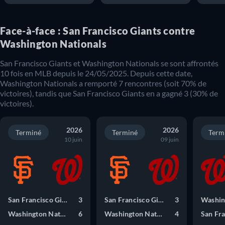
Face-à-face : San Francisco Giants contre
Washington Nationals
San Francisco Giants
et
Washington Nationals
se sont affrontés
10
fois en
MLB
depuis le
24/05/2025
. Depuis cette date,
Washington Nationals
a remporté
7
rencontres (soit
70
% de
victoires), tandis que
San Francisco Giants
en a gagné
3
(
30
% de
victoires).
2026
2026
Terminé
Terminé
Term
10 juin
09 juin
San Francisco Giants
3
San Francisco Giants
3
Washington Nationals
6
Washington Nationals
4