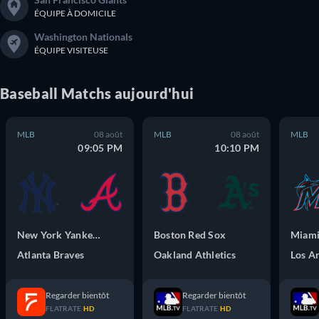
ÉQUIPE À DOMICILE
Washington Nationals
ÉQUIPE VISITEUSE
Baseball
Matchs
aujourd'hui
MLB
08 août
MLB
08 août
MLB
09:05 PM
10:10 PM
New York Yankees
Boston Red Sox
Miami
Atlanta Braves
Oakland Athletics
Regarder bientôt
Regarder bientôt
FLATRATE
HD
FLATRATE
HD