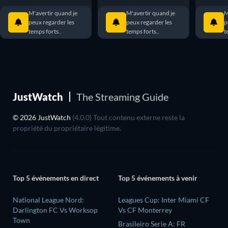
M'avertir quand je
M'avertir quand je
M
peux regarder les
peux regarder les
p
temps forts..
temps forts..
t
JustWatch
The Streaming Guide
© 2026 JustWatch
(4.0.0) Tout contenu externe reste la
propriété du propriétaire légitime.
Top 5 événements en direct
Top 5 événements à venir
National League Nord:
Leagues Cup: Inter Miami CF
Darlington FC Vs Worksop
Vs CF Monterrey
Town
Brasileiro Serie A: FR