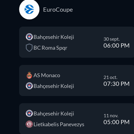
EuroCoupe
Bahçesehir Koleji
30 sept.
06:00 PM
BC Roma Spqr
AS Monaco
21 oct.
07:30 PM
Bahçesehir Koleji
Bahçesehir Koleji
11 nov.
05:00 PM
Lietkabelis Panevezys