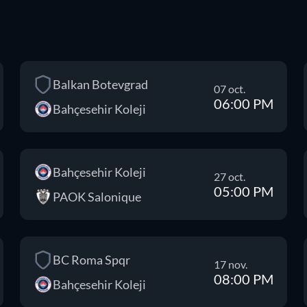
Balkan Botevgrad
07 oct.
06:00 PM
Bahçesehir Koleji
Bahçesehir Koleji
27 oct.
05:00 PM
PAOK Salonique
BC Roma Spqr
17 nov.
08:00 PM
Bahçesehir Koleji