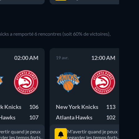
icks
a remporté
6
rencontres (soit
60
% de victoires),
02:00 AM
12:00 AM
19 avr.
07 
k Knicks
106
New York Knicks
113
At
 Hawks
107
Atlanta Hawks
102
Ne
ertir quand je peux
M'avertir quand je peux
rder les temps forts..
regarder les temps forts..