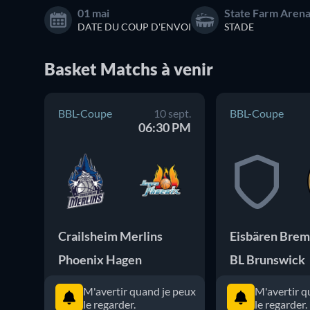
01 mai
State Farm Aren
DATE DU COUP D'ENVOI
STADE
Basket
Matchs
à venir
BBL-Coupe
10 sept.
BBL-Coupe
06:30 PM
Crailsheim Merlins
Phoenix Hagen
BL Brunswick
M'avertir quand je peux
M'avertir q
le regarder.
le regarder.