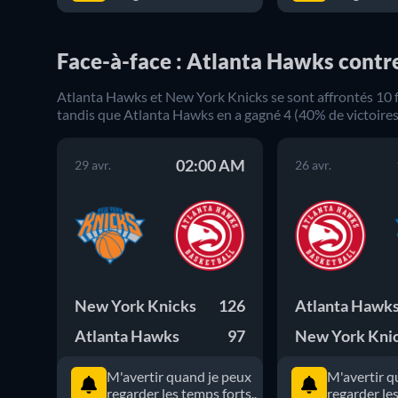
Face-à-face : Atlanta Hawks cont
Atlanta Hawks
et
New York Knicks
se sont affrontés
10
tandis que
Atlanta Hawks
en a gagné
4
(
40
% de victoires
02:00 AM
29 avr.
26 avr.
New York Knicks
126
Atlanta Hawk
Atlanta Hawks
97
New York Kni
M'avertir quand je peux
M'avertir q
regarder les temps forts..
regarder les