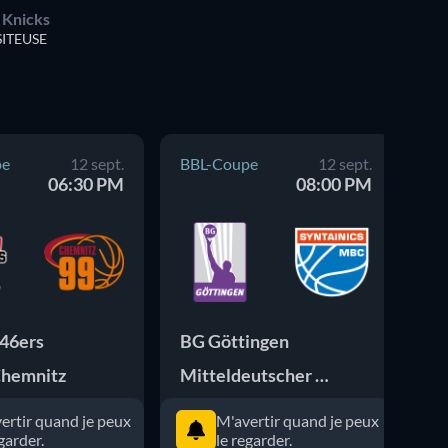
 Knicks
SITEUSE
pe
12 sept.
BBL-Coupe
12 sept.
BB
06:30 PM
08:00 PM
 46ers
BG Göttingen
Chemnitz
Mitteldeutscher BC
ertir quand je peux
M'avertir quand je peux
garder.
le regarder.