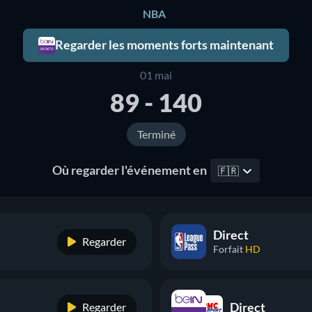
NBA
Regarder les moments forts maintenant
01 mai
89 - 140
Terminé
Où regarder l'événement en
🇫🇷
Direct
Regarder
Forfait
HD
Direct
Regarder