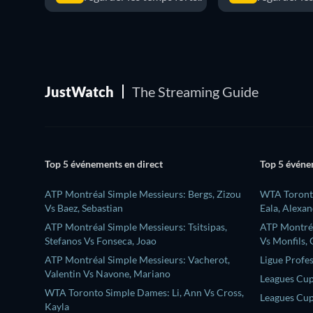
JustWatch
The Streaming Guide
Top 5 événements en direct
Top 5 événe
ATP Montréal Simple Messieurs: Bergs, Zizou
WTA Toronto
Vs Baez, Sebastian
Eala, Alexa
ATP Montréal Simple Messieurs: Tsitsipas,
ATP Montréa
Stefanos Vs Fonseca, Joao
Vs Monfils, 
ATP Montréal Simple Messieurs: Vacherot,
Ligue Profe
Valentin Vs Navone, Mariano
Leagues Cup
WTA Toronto Simple Dames: Li, Ann Vs Cross,
Leagues Cup
Kayla