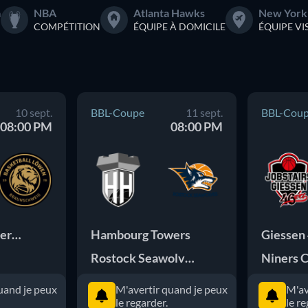
a
NBA
Atlanta Hawks
New York
COMPÉTITION
ÉQUIPE À DOMICILE
ÉQUIPE VI
10 sept.
BBL-Coupe
11 sept.
BBL-Cou
08:00 PM
08:00 PM
Eisbären Bremerhaven
Hambourg Towers
Giessen
Rostock Seawolves
Niners 
uand je peux
M'avertir quand je peux
M'av
le regarder.
le re