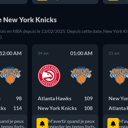
re New York Knicks
fois en
NBA
depuis le
13/02/2025
. Depuis cette date,
New York Kn
).
12:00 AM
01:00 AM
24 avr.
21 avr.
s
98
Atlanta Hawks
109
New Yor
cks
114
New York Knicks
108
Atlanta
uand je peux
M'avertir quand je peux
M'av
 temps forts..
regarder les temps forts..
rega