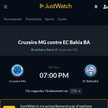
Nouveautés
Populaires
Sports
Guide
Cruzeiro MG contre EC Bahia BA
Brasileiro Serie A
(Journée 34)
04 nov.
07:00 PM
Cruzeiro MG
EC Bahia BA
Où regarder l'événement en
🇫🇷
JustWatch n'a actuellement pas d'options