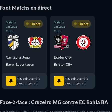
Foot
Matchs
en direct
Matchs
Matchs
Direct
Direct
amicaux,
amicaux,
Clubs
Clubs
Carl Zeiss Jena
Exeter City
Bayer Leverkusen
Bristol City
M'avertir quand je
M'avertir quand je
peux le regarder.
peux le regarder.
Face-à-face : Cruzeiro MG contre EC Bahia BA
Cruzeiro MG
et
EC Bahia BA
se sont affrontés
7
fois en
Brasileiro