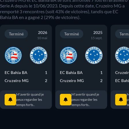
Serie A
depuis le
10/06/2023
. Depuis cette date,
Cruzeiro MG
a
remporté
3
rencontres (soit
43
% de victoires), tandis que
EC
Bahia BA
en a gagné
2
(
29
% de victoires).
2026
2025
Terminé
Terminé
Term
10 mai
15 sept.
EC Bahia BA
1
EC Bahia BA
1
Cruzei
Cruzeiro MG
2
Cruzeiro MG
2
EC Bah
M'avertir quand je
M'avertir quand je
M
peux regarder les
peux regarder les
p
temps forts..
temps forts..
t