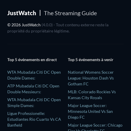
JustWatch
The Streaming Guide
© 2026 JustWatch
(4.0.0) - Tout contenu externe reste la
propriété du propriétaire légitime.
Top 5 événements en direct
Top 5 événements à venir
WTA Mubadala Citi DC Open
National Womens Soccer
Double Dames:
League: Houston Dash Vs
Gotham FC
ATP Mubadala Citi DC Open
Double Messieurs:
MLB: Colorado Rockies Vs
Kansas City Royals
WTA Mubadala Citi DC Open
Simple Dames:
Major League Soccer:
Minnesota United Vs San
Ligue Professionelle:
Diego FC
Estudiantes Rio Cuarto Vs CA
Banfield
Major League Soccer: Chicago
Fire Vs Charlotte FC