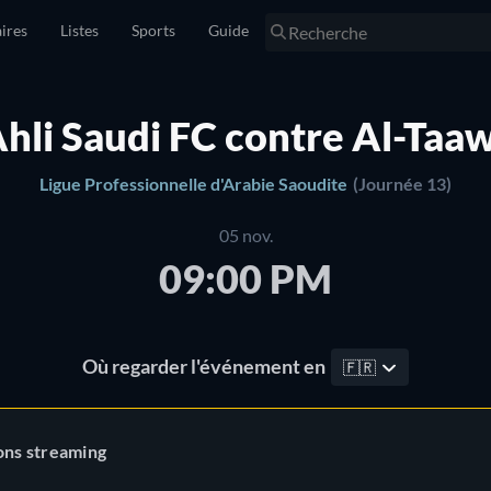
ires
Listes
Sports
Guide
Ahli Saudi FC contre Al-Taa
Ligue Professionnelle d'Arabie Saoudite
(Journée 13)
05 nov.
09:00 PM
Où regarder l'événement en
🇫🇷
ons streaming