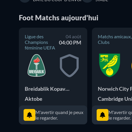
Foot
Matchs
aujourd'hui
Ligue des
04 août
Matchs amicaux,
Champions
04:00 PM
Clubs
féminine UEFA
Breidablik Kopavogur
Norwich City 
Aktobe
Cambridge Un
M'avertir quand je peux
M'avertir q
le regarder.
le regarder.