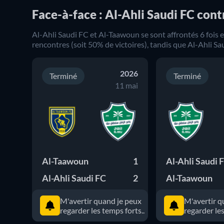
Face-à-face : Al-Ahli Saudi FC con
Al-Ahli Saudi FC
et
Al-Taawoun
se sont affrontés
6
fois 
rencontres (soit
50
% de victoires), tandis que
Al-Ahli Sa
2026
Terminé
Terminé
11 mai
Al-Taawoun
1
Al-Ahli Saudi 
Al-Ahli Saudi FC
2
Al-Taawoun
M'avertir quand je peux
M'avertir q
regarder les temps forts..
regarder les