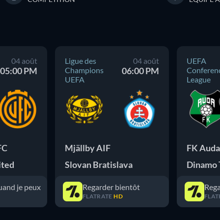
04 août
Ligue des
04 août
UEFA
05:00 PM
Champions
06:00 PM
Conferen
UEFA
League
FC
Mjällby AIF
FK Auda
ited
Slovan Bratislava
Dinamo 
uand je peux
Regarder bientôt
Rega
FLATRATE
HD
FLAT