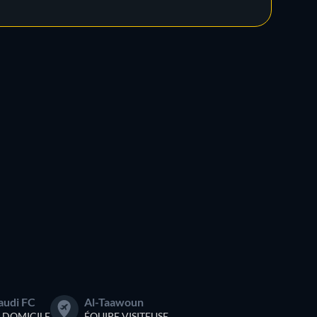
Saudi FC
Al-Taawoun
À DOMICILE
ÉQUIPE VISITEUSE