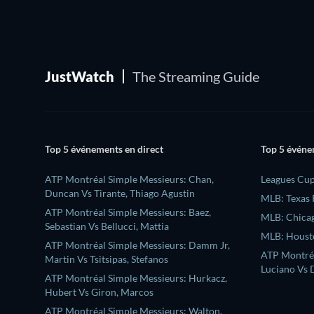
JustWatch
The Streaming Guide
Top 5 événements en direct
Top 5 événe
ATP Montréal Simple Messieurs: Chan,
Leagues Cup
Duncan Vs Tirante, Thiago Agustin
MLB: Texas 
ATP Montréal Simple Messieurs: Baez,
MLB: Chicag
Sebastian Vs Bellucci, Mattia
MLB: Housto
ATP Montréal Simple Messieurs: Damm Jr,
ATP Montréa
Martin Vs Tsitsipas, Stefanos
Luciano Vs D
ATP Montréal Simple Messieurs: Hurkacz,
Hubert Vs Giron, Marcos
ATP Montréal Simple Messieurs: Walton,