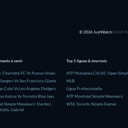
© 2026 JustWatch
(4.0.0) 
ments à venir
Top 5 ligues & tournois
: Charlotte FC Vs Pumas Unam
ATP Mubadala Citi DC Open Simpl
Rangers Vs San Francisco Giants
MLB
o Cubs Vs Los Angeles Dodgers
Ligue Professionelle
n Astros Vs Toronto Blue Jays
ATP Montréal Simple Messieurs
l Simple Messieurs: Darderi,
WTA Toronto Simple Dames
iallo, Gabriel