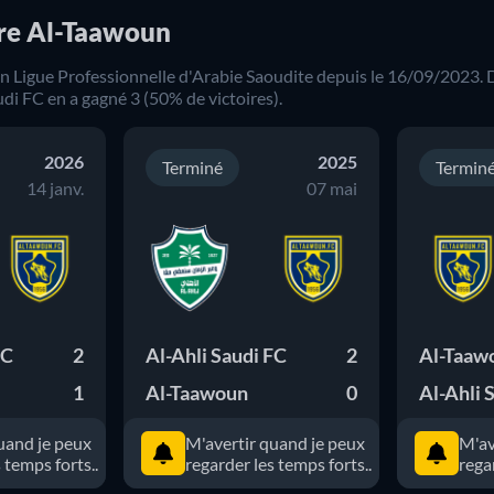
tre Al-Taawoun
en
Ligue Professionnelle d'Arabie Saoudite
depuis le
16/09/2023
.
udi FC
en a gagné
3
(
50
% de victoires).
2026
2025
Terminé
Termin
14 janv.
07 mai
FC
2
Al-Ahli Saudi FC
2
Al-Taaw
1
Al-Taawoun
0
Al-Ahli 
uand je peux
M'avertir quand je peux
M'av
 temps forts..
regarder les temps forts..
rega