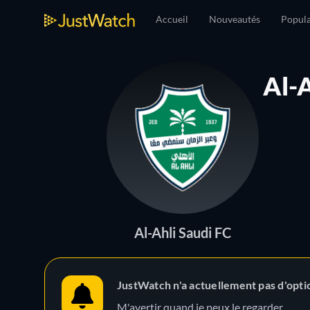
Accueil
Nouveautés
Popula
Al-
Al-Ahli Saudi FC
JustWatch n'a actuellement pas d'opti
M'avertir quand je peux le regarder.