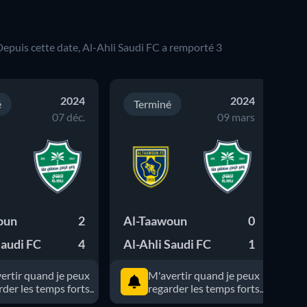
 Depuis cette date,
Al-Ahli Saudi FC
a remporté
3
2024
2024
é
Terminé
07 déc.
09 mars
oun
2
Al-Taawoun
0
Al
Saudi FC
4
Al-Ahli Saudi FC
1
Al
ertir quand je peux
M'avertir quand je peux
rder les temps forts..
regarder les temps forts..