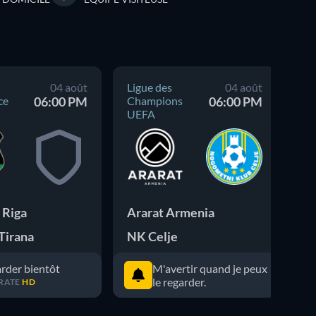
04 août
Ligue des
04 août
Li
ce
06:00 PM
Champions
06:00 PM
Ch
UEFA
UE
 Riga
Ararat Armenia
Tirana
NK Celje
rder bientôt
M'avertir quand je peux
le regarder.
RATE
HD