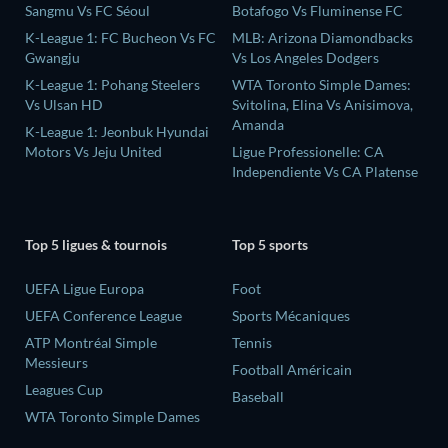
Sangmu Vs FC Séoul
Botafogo Vs Fluminense FC
K-League 1: FC Bucheon Vs FC
MLB: Arizona Diamondbacks
Gwangju
Vs Los Angeles Dodgers
K-League 1: Pohang Steelers
WTA Toronto Simple Dames:
Vs Ulsan HD
Svitolina, Elina Vs Anisimova,
Amanda
K-League 1: Jeonbuk Hyundai
Motors Vs Jeju United
Ligue Professionelle: CA
Independiente Vs CA Platense
Top 5 ligues & tournois
Top 5 sports
UEFA Ligue Europa
Foot
UEFA Conference League
Sports Mécaniques
ATP Montréal Simple
Tennis
Messieurs
Football Américain
Leagues Cup
Baseball
WTA Toronto Simple Dames