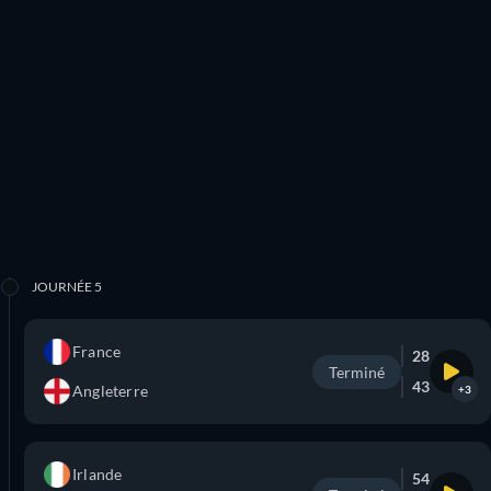
JOURNÉE 5
France
28
Terminé
43
Angleterre
+3
Irlande
54