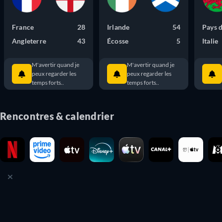
France
28
Irlande
54
Pays d
Angleterre
43
Écosse
5
Italie
M'avertir quand je
M'avertir quand je
peux regarder les
peux regarder les
temps forts..
temps forts..
Rencontres & calendrier