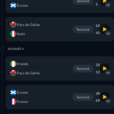
Terminé
5
Écosse
+2
Pays de Galles
24
Terminé
43
Italie
+2
JOURNÉE 4
Irlande
33
Terminé
12
Pays de Galles
+2
Écosse
28
Terminé
69
France
+3