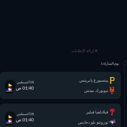
إزالة الإعلانات
يوم المباراة 1
پيتسبورغ پايريتس
08 أغسطس
01:40 ص
نيويورك ميتس
فيلادلفيا فيليز
08 أغسطس
01:40 ص
تورونتو بلو دجايس