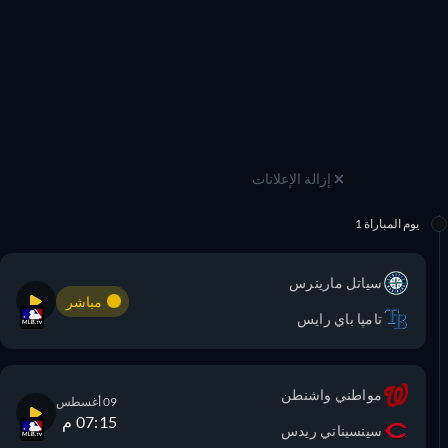
إزالة الإعلانات
يوم المباراة 1
سياتل مارينرس
مباشر
تامپا باي رايس
مواطني واشنطن
09 أغسطس
07:15 م
سينسيناتي ريدس