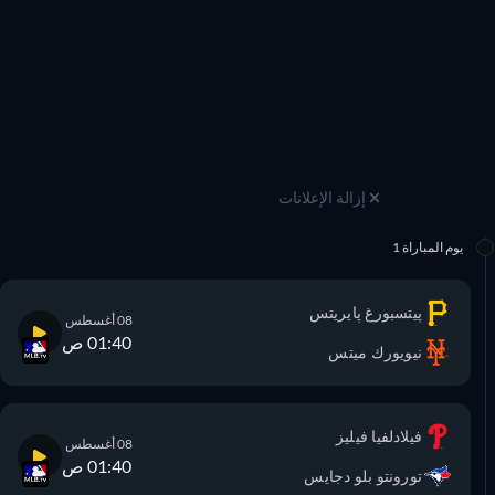
إزالة الإعلانات
يوم المباراة 1
پيتسبورغ پايريتس
08 أغسطس
01:40 ص
نيويورك ميتس
فيلادلفيا فيليز
08 أغسطس
01:40 ص
تورونتو بلو دجايس