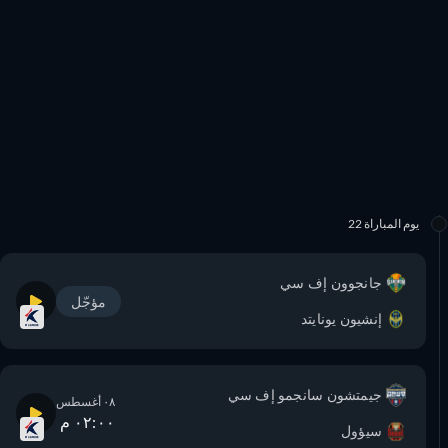
يوم المباراة 22
جانجوون إف سي
مؤجّل
إنشيون يونايتد
جيمتشون سانجمو إف سي
٠٨ أغسطس
٠٢:٠٠ م
سيؤول