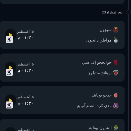
يوم المباراة 23
سيؤول
١٥ أغسطس
٠١:٣٠ م
مواطن دايجون
جوانججو إف سي
١٥ أغسطس
٠١:٣٠ م
بوهانج ستيلرز
جيجو يونايتد
١٥ أغسطس
٠١:٣٠ م
نادي كرة القدم آنيانغ
إنشيون يونايتد
١٦ أغسطس