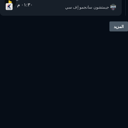
٠١:٣٠ م
جيمتشون سانجمو إف سي
المزيد