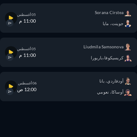
Sorana Cirstea
05 أغسطس
11:00 م
جوينت، مايا
+2
Liudmila Samsonova
05 أغسطس
11:00 م
كريسيكوفا،باربورا
+2
أودفاردي، بانا
06 أغسطس
12:00 ص
أوساكا، نعومي
+2