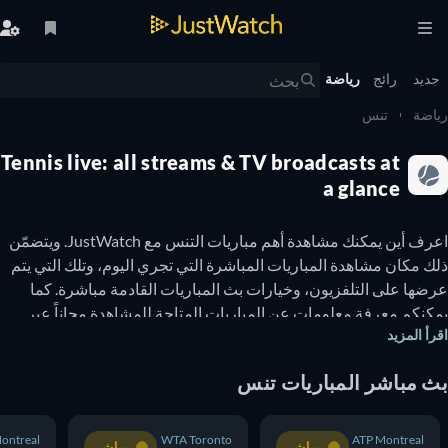
يد
رائج
رياضة
ضة
تنس
Tennis live: all streams & TV broadcasts at
a glance
اعرف أين يمكنك مشاهدة أهم مباريات التنس مع JustWatch. ويتضمّن 
ذلك مكان مشاهدة المباريات المباشرة التي تجري اليوم، وتلك التي يتم 
عرضها على التلفزيون، وخيارات بث المباريات القادمة مباشرة. كما 
يمكنكم معرفة معلومات عن المباريات المتاحة للمشاهدة مجاناً عبر 
أ المزيد
الإنترنت. تُعتبر رياضة التنس واحدة من أكثر الرياضات شهرة في العالم، 
حيث يتابعها الملايين لمشاهدة مباريات غراند سلام (Grand Slam)، 
 مباشر المباريات تنس
وكأس ديفيس (The Davis Cup)، ونهائيات اتحاد لاعبات التنس 
المحترفات (WTA Finals)، ونهائيات اتحاد لاعبي التنس المحترفين (ATP 
Finals)، والألعاب الأولمبية الصيفية (Summer Olympic Games). وتُقام 
P Montreal
WTA Toronto
ATP Montreal
مباشر
مباشر