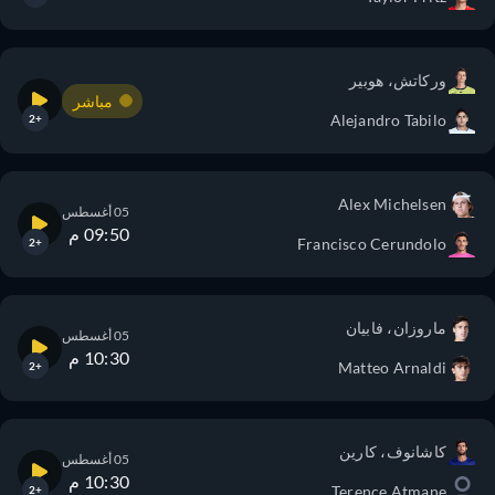
وركاتش، هوبير
مباشر
Alejandro Tabilo
+2
Alex Michelsen
05 أغسطس
09:50 م
Francisco Cerundolo
+2
ماروزان، فابيان
05 أغسطس
10:30 م
Matteo Arnaldi
+2
كاشانوف، كارين
05 أغسطس
10:30 م
Terence Atmane
+2