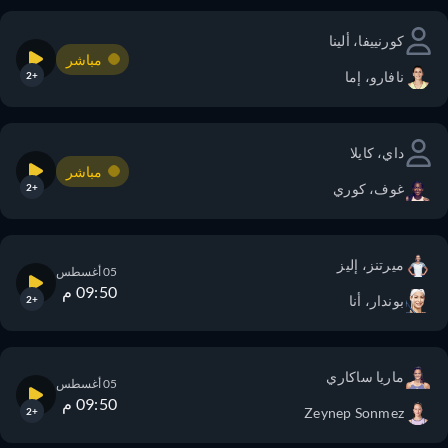
كورنييفا، ألينا
مباشر
نافارو، إما
+2
داي، كايلا
مباشر
غوف، كوري
+2
ميرتنز، إليز
05 أغسطس
09:50 م
بوندار، أنا
+2
ماريا ساكاري
05 أغسطس
09:50 م
Zeynep Sonmez
+2