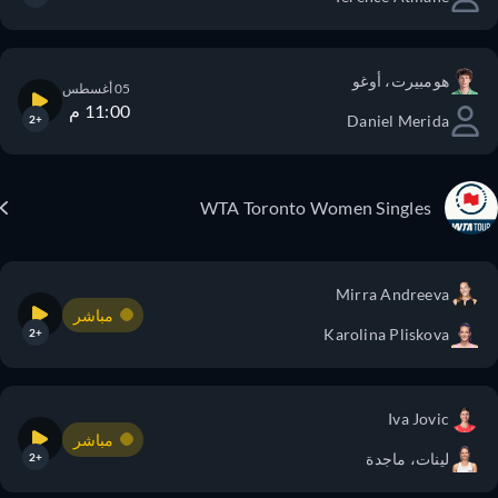
هومبيرت، أوغو
05 أغسطس
11:00 م
Daniel Merida
+2
WTA Toronto Women Singles
Mirra Andreeva
مباشر
Karolina Pliskova
+2
Iva Jovic
مباشر
لينات، ماجدة
+2