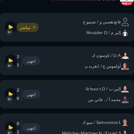
فانغ هسين و / شينيو ج
مباشر
إليز م / Shnaider D
+2
Li A / تاوسون ك
2
انتهى
1
أولموس ج / انغريد ن
+2
إلين ب / Schuurs D
2
انتهى
0
محمد آ / ، فاني س
+2
Samsonova L / ميو ك
0
انتهى
2
Melichar-Martinez N / Errani S
+2