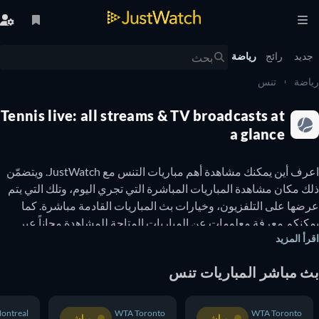
يد
رائج
رياضة
ضة
تنس
Tennis live: all streams & TV broadcasts at
a glance
اعرف أين يمكنك مشاهدة أهم مباريات التنس مع JustWatch. ويتضمّن 
ذلك مكان مشاهدة المباريات المباشرة التي تجري اليوم، وتلك التي يتم 
عرضها على التلفزيون، وخيارات بث المباريات القادمة مباشرة. كما 
يمكنكم معرفة معلومات عن المباريات المتاحة للمشاهدة مجاناً عبر 
أ المزيد
الإنترنت. تُعتبر رياضة التنس واحدة من أكثر الرياضات شهرة في العالم، 
حيث يتابعها الملايين لمشاهدة مباريات غراند سلام (Grand Slam)، 
 مباشر المباريات تنس
وكأس ديفيس (The Davis Cup)، ونهائيات اتحاد لاعبات التنس 
المحترفات (WTA Finals)، ونهائيات اتحاد لاعبي التنس المحترفين (ATP 
Finals)، والألعاب الأولمبية الصيفية (Summer Olympic Games). وتُقام 
P Montreal
WTA Toronto
WTA Toronto
مباشر
مباشر