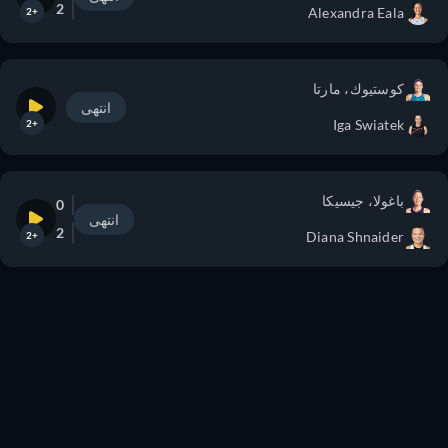
2
Alexandra Eala
+2
كوستيوك، مارتا
انتهى
Iga Swiatek
+2
باغولا، جيسيكا
0
انتهى
2
Diana Shnaider
+2