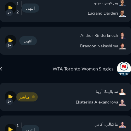
بورخيس، نونو
1
انتهى
2
Luciano Darderi
+2
Arthur Rinderknech
انتهى
Brandon Nakashima
+2
WTA Toronto Women Singles
سابالينكا أرينا
مباشر
Ekaterina Alexandrova
+2
ماكنالي، كاتي
1
انتهى