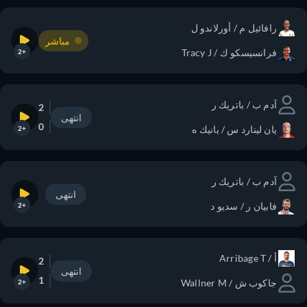
رافائيل م / أورلاندو ل
مباشر
فرانسيسكو ك / Tracy J
+2
آدم ب / باتريك ر
2
انتهى
0
يان لينارد س / يانيك ه
+2
آدم ب / باتريك ر
انتهى
فابيان ر / سديو د
+2
أ / Arribage T
2
انتهى
1
جاكوب ش / Wallner M
+2