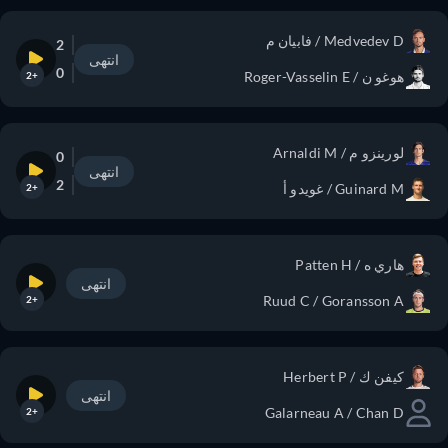
Medvedev D / فابيان م
2
انتهى
0
هوغو ن / Roger-Vasselin E
+2
لورينزو م / Arnaldi M
0
انتهى
2
Guinard M / غويدو أ
+2
هاري ه / Patten H
انتهى
Ruud C / Goransson A
+2
كيفن ك / Herbert P
انتهى
Galarneau A / Chan D
+2