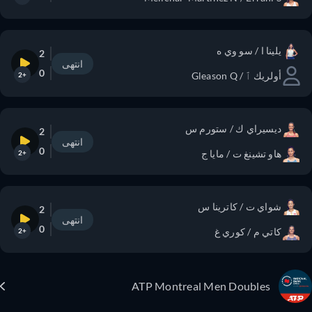
يلينا ا / سو وي ه
2
انتهى
0
أولريك ٱ / Gleason Q
+2
ديسيراي ك / ستورم س
2
انتهى
0
هاو تشينغ ت / مايا ج
+2
شواي ت / كاترينا س
2
انتهى
0
كاتي م / كوري غ
+2
ATP Montreal Men Doubles