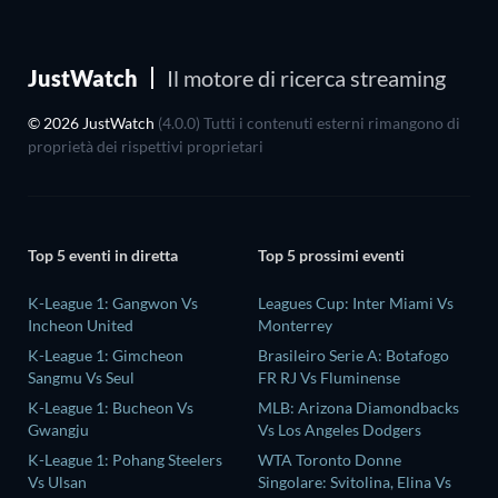
JustWatch
Il motore di ricerca streaming
© 2026 JustWatch
(4.0.0) Tutti i contenuti esterni rimangono di
proprietà dei rispettivi proprietari
Top 5 eventi in diretta
Top 5 prossimi eventi
K-League 1: Gangwon Vs
Leagues Cup: Inter Miami Vs
Incheon United
Monterrey
K-League 1: Gimcheon
Brasileiro Serie A: Botafogo
Sangmu Vs Seul
FR RJ Vs Fluminense
K-League 1: Bucheon Vs
MLB: Arizona Diamondbacks
Gwangju
Vs Los Angeles Dodgers
K-League 1: Pohang Steelers
WTA Toronto Donne
Vs Ulsan
Singolare: Svitolina, Elina Vs