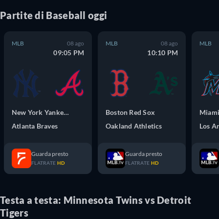
Partite
di
Baseball
oggi
MLB
08 ago
MLB
08 ago
MLB
09:05 PM
10:10 PM
New York Yankees
Boston Red Sox
Miami
Atlanta Braves
Oakland Athletics
Guarda presto
Guarda presto
FLATRATE
HD
FLATRATE
HD
Testa a testa: Minnesota Twins vs Detroit
Tigers