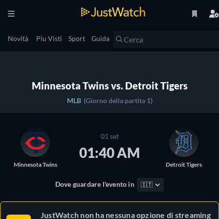
Novità
Piu Visti
Sport
Guida
Minnesota Twins vs. Detroit Tigers
MLB
(Giorno della partita 1)
01 set
01:40 AM
Minnesota Twins
Detroit Tigers
Dove guardare l'evento in
🇮🇹
JustWatch non ha nessuna opzione di streaming