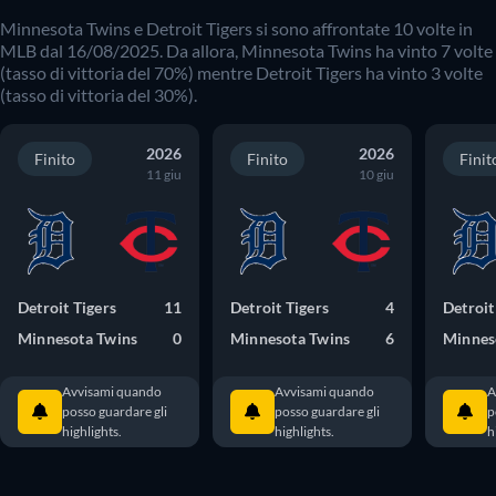
Minnesota Twins
e
Detroit Tigers
si sono affrontate
10
volte in
MLB
dal
16/08/2025
. Da allora,
Minnesota Twins
ha vinto
7
volte
(tasso di vittoria del
70
%) mentre
Detroit Tigers
ha vinto
3
volte
(tasso di vittoria del
30
%).
2026
2026
Finito
Finito
Finit
11 giu
10 giu
Detroit Tigers
11
Detroit Tigers
4
Detroit
Minnesota Twins
0
Minnesota Twins
6
Minnes
Avvisami quando
Avvisami quando
A
posso guardare gli
posso guardare gli
p
highlights.
highlights.
h