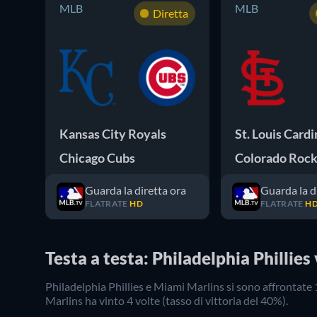
MLB
MLB
Diretta
Kansas City Royals
St. Louis Cardi
Chicago Cubs
Colorado Rock
Guarda la diretta ora
Guarda la d
FLATRATE
HD
FLATRATE
H
Testa a testa: Philadelphia Phillie
Philadelphia Phillies
e
Miami Marlins
si sono affrontate
Marlins
ha vinto
4
volte (tasso di vittoria del
40
%).