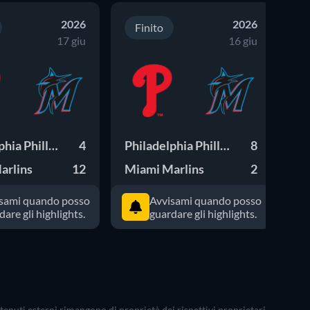
2026
2026
Finito
17 giu
16 giu
Philadelphia Phillies
4
Philadelphia Phillies
8
arlins
12
Miami Marlins
2
Mi
sami quando posso
Avvisami quando posso
dare gli highlights.
guardare gli highlights.
ontenuti esterni rimangono di proprietà dei rispettivi proprietari