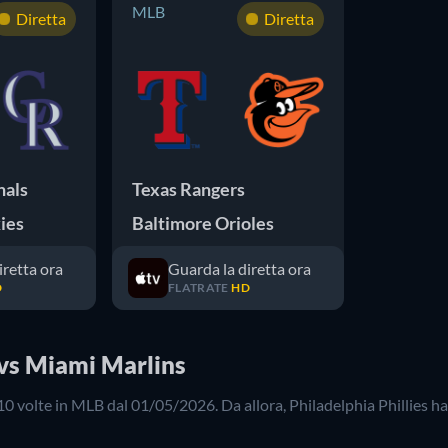
MLB
Diretta
Diretta
nals
Texas Rangers
ies
Baltimore Orioles
iretta ora
Guarda la diretta ora
D
FLATRATE
HD
s vs Miami Marlins
10
volte in
MLB
dal
01/05/2026
. Da allora,
Philadelphia Phillies
ha