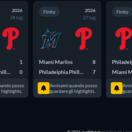
2026
2026
Finito
Finito
28 lug
27 lug
1
Miami Marlins
8
Philadelphia Phillies
0
Philadelphia Phillies
7
Miami M
uando posso
Avvisami quando posso
Avvi
 highlights.
guardare gli highlights.
guar
© 2026 JustWatch
(4.0.0) Tutti i c