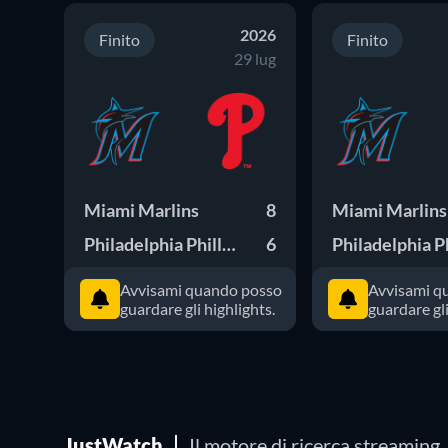
2026
Finito
Finito
29 lug
Miami Marlins
8
Miami Marlins
Philadelphia Phillies
6
Avvisami quando posso
Avvisami q
guardare gli highlights.
guardare gli
JustWatch
Il motore di ricerca streaming