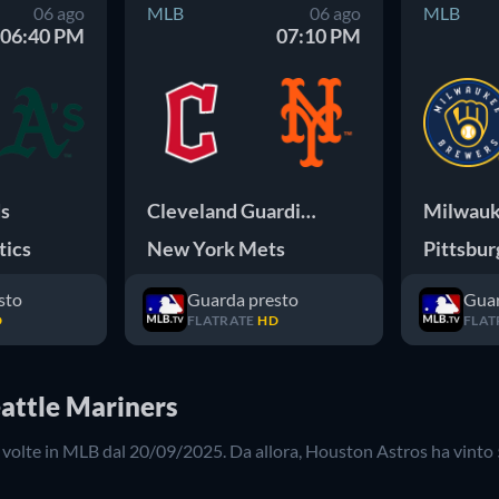
06 ago
MLB
06 ago
MLB
06:40 PM
07:10 PM
ds
Cleveland Guardians
tics
New York Mets
Pittsbur
sto
Guarda presto
Guar
D
FLATRATE
HD
FLAT
eattle Mariners
volte in
MLB
dal
20/09/2025
. Da allora,
Houston Astros
ha vinto