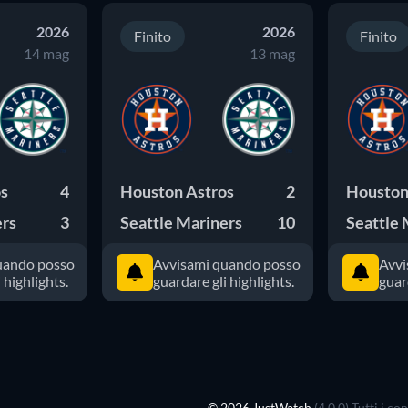
2026
2026
Finito
Finito
14 mag
13 mag
os
4
Houston Astros
2
Houston
ers
3
Seattle Mariners
10
Seattle 
uando posso
Avvisami quando posso
Avvi
 highlights.
guardare gli highlights.
guar
© 2026 JustWatch
(4.0.0) Tutti i c