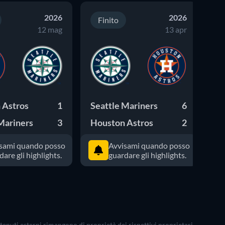
2026
2026
Finito
12 mag
13 apr
 Astros
1
Seattle Mariners
6
Se
Mariners
3
Houston Astros
2
Ho
sami quando posso
Avvisami quando posso
dare gli highlights.
guardare gli highlights.
ontenuti esterni rimangono di proprietà dei rispettivi proprietari