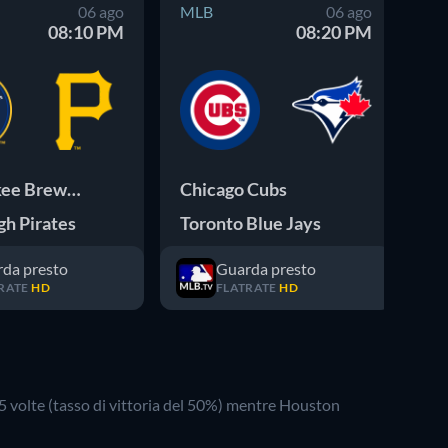
06 ago
MLB
06 ago
M
08:10 PM
08:20 PM
Milwaukee Brewers
Chicago Cubs
Se
gh Pirates
Toronto Blue Jays
De
da presto
Guarda presto
RATE
HD
FLATRATE
HD
5
volte (tasso di vittoria del
50
%) mentre
Houston