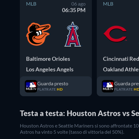
MLB
06 ago
MLB
06:35 PM
Baltimore Orioles
Cincinnati Re
Los Angeles Angels
Oakland Athle
Guarda presto
Guarda pre
FLATRATE
HD
FLATRATE
H
Testa a testa: Houston Astros vs S
Houston Astros
e
Seattle Mariners
si sono affrontate
10
Astros
ha vinto
5
volte (tasso di vittoria del
50
%).