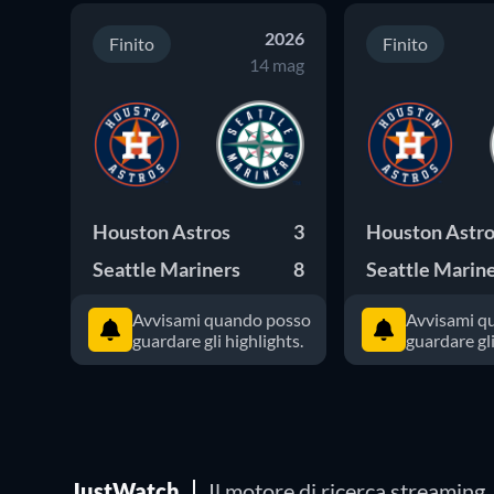
2026
Finito
Finito
14 mag
Houston Astros
3
Houston Astr
Seattle Mariners
8
Seattle Marin
Avvisami quando posso
Avvisami q
guardare gli highlights.
guardare gli
JustWatch
Il motore di ricerca streaming