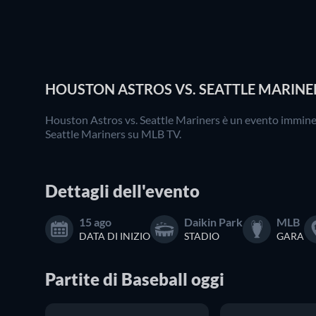
HOUSTON ASTROS VS. SEATTLE MARINERS
Houston Astros vs. Seattle Mariners è un evento imminen
Seattle Mariners su MLB TV.
Dettagli dell'evento
15 ago
Daikin Park
MLB
DATA DI INIZIO
STADIO
GARA
Partite
di
Baseball
oggi