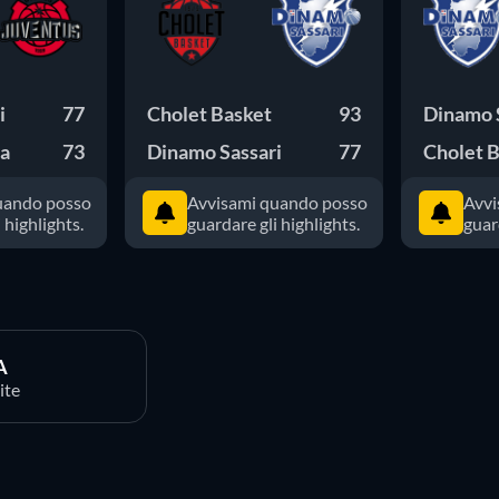
i
77
Cholet Basket
93
Dinamo 
na
73
Dinamo Sassari
77
Cholet 
uando posso
Avvisami quando posso
Avvi
 highlights.
guardare gli highlights.
guar
A
ite