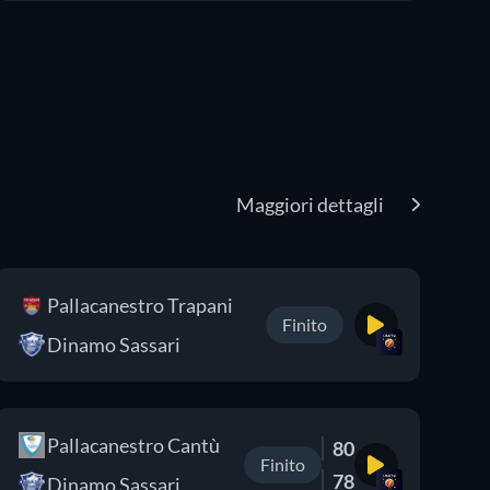
Maggiori dettagli
Pallacanestro Trapani
Finito
Dinamo Sassari
Pallacanestro Cantù
80
Finito
78
Dinamo Sassari