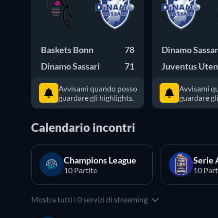
Baskets Bonn
78
Dinamo Sassar
Dinamo Sassari
71
Juventus Ute
Avvisami quando posso
Avvisami q
guardare gli highlights.
guardare gli
Calendario incontri
Champions League
Serie 
10 Partite
10 Part
Mostra tutti i 0 servizi di streaming