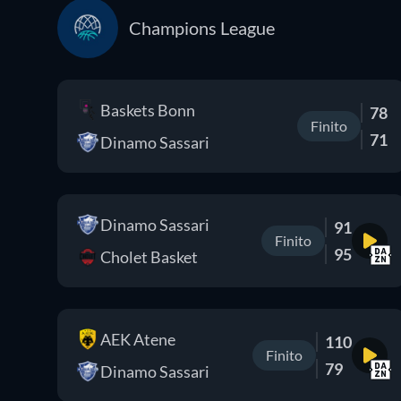
Champions League
Baskets Bonn
78
Finito
71
Dinamo Sassari
Dinamo Sassari
91
Finito
95
Cholet Basket
AEK Atene
110
Finito
79
Dinamo Sassari