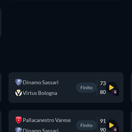
Dinamo Sassari
73
Finito
80
Virtus Bologna
Pallacanestro Varese
91
Finito
90
Dinamo Sassari