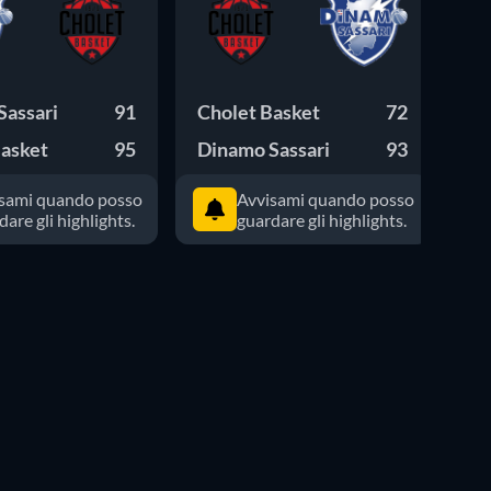
Sassari
91
Cholet Basket
72
Di
Basket
95
Dinamo Sassari
93
Wi
sami quando posso
Avvisami quando posso
dare gli highlights.
guardare gli highlights.