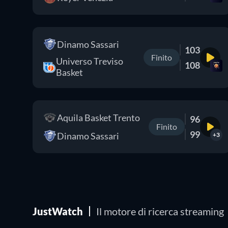
Dinamo Sassari
103
Finito
Universo Treviso
108
Basket
Aquila Basket Trento
96
Finito
99
Dinamo Sassari
+3
JustWatch
Il motore di ricerca streaming