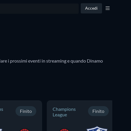
Accedi
dare i prossimi eventi in streaming e quando Dinamo 
ns
Champions
Ch
Finito
Finito
League
Le