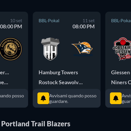
10 set
BBL-Pokal
11 set
BBL-Poka
08:00 PM
08:00 PM
Eisbaren Bremerhaven
Hamburg Towers
Giessen
Basketball Lowen Braunschweig
Rostock Seawolves
Niners 
uando posso
Avvisami quando posso
Avvi
guardare.
guar
 Portland Trail Blazers