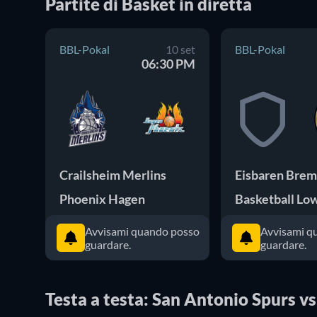
Partite
di
Basket
in diretta
BBL-Pokal
10 set
BBL-Pokal
06:30 PM
Crailsheim Merlins
Phoenix Hagen
Avvisami quando posso
Avvisami q
guardare.
guardare.
Testa a testa: San Antonio Spurs vs