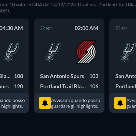
ntate
10
volte in
NBA
dal
14/12/2024
. Da allora,
Portland Trail Bla
40
%).
04:30 AM
02:00 AM
22 apr
20 apr
Portland Trail Blazers
108
San Antonio Spurs
103
San Ant
purs
120
Portland Trail Blazers
106
uando posso
Avvisami quando posso
Avvi
 highlights.
guardare gli highlights.
guar