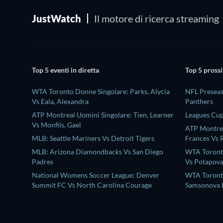
JustWatch
Il motore di ricerca streaming
Top 5 eventi in diretta
Top 5 prossi
WTA Toronto Donne Singolare: Parks, Alycia
NFL Preseas
Vs Eala, Alexandra
Panthers
ATP Montreal Uomini Singolare: Tien, Learner
Leagues Cup
Vs Monfils, Gael
ATP Montrea
MLB: Seattle Mariners Vs Detroit Tigers
Frances Vs 
MLB: Arizona Diamondbacks Vs San Diego
WTA Toronto
Padres
Vs Potapova
National Womens Soccer League: Denver
WTA Toront
Summit FC Vs North Carolina Courage
Samsonova L