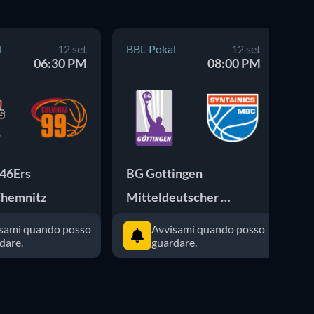
l
12 set
BBL-Pokal
12 set
BB
06:30 PM
08:00 PM
 46Ers
BG Gottingen
Ki
Chemnitz
Mitteldeutscher BC
sami quando posso
Avvisami quando posso
dare.
guardare.