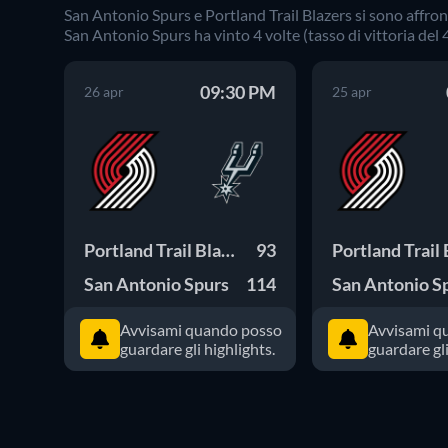
San Antonio Spurs
e
Portland Trail Blazers
si sono affro
San Antonio Spurs
ha vinto
4
volte (tasso di vittoria del
09:30 PM
26 apr
25 apr
Portland Trail Blazers
93
San Antonio Spurs
114
San Antonio S
Avvisami quando posso
Avvisami q
guardare gli highlights.
guardare gli