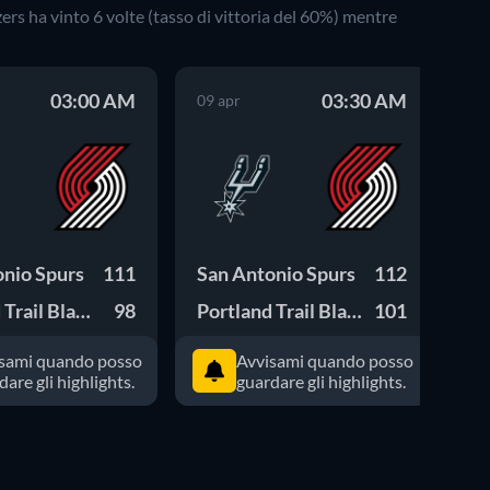
zers
ha vinto
6
volte (tasso di vittoria del
60
%) mentre
03:00 AM
03:30 AM
09 apr
04
onio Spurs
111
San Antonio Spurs
112
Sa
Portland Trail Blazers
98
Portland Trail Blazers
101
sami quando posso
Avvisami quando posso
dare gli highlights.
guardare gli highlights.