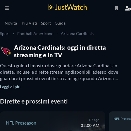
Novità
Piu Visti
Sport
Guida
Sport
Football Americano
Arizona Cardinals
Arizona Cardinals: oggi in diretta
streaming e in TV
Questa guida ti mostra dove guardare Arizona Cardinals in 
diretta, incluse le dirette streaming disponibili adesso, dove 
guardare i prossimi eventi in streaming e quando Arizona 
Cardinals sarà disponibile in TV. Inoltre, puoi scoprire se è 
Leggi di più
possibile guardare Arizona Cardinals online gratis.
Dirette e prossimi eventi
NFL Presea
07 ago
NFL Preseason
02:00 AM