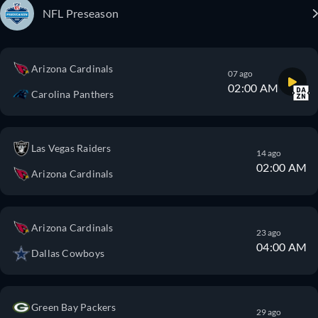
NFL Preseason
Arizona Cardinals
07 ago
02:00 AM
Carolina Panthers
Las Vegas Raiders
14 ago
02:00 AM
Arizona Cardinals
Arizona Cardinals
23 ago
04:00 AM
Dallas Cowboys
Green Bay Packers
29 ago