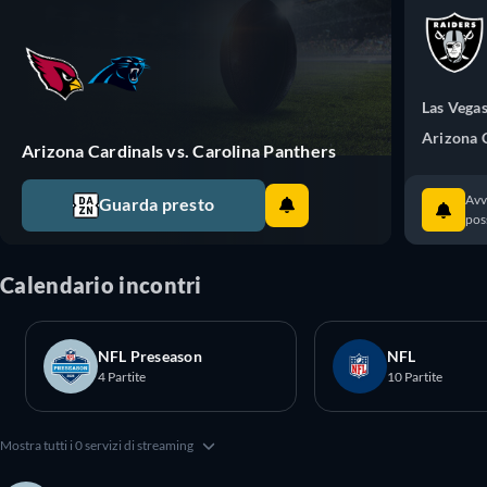
Las Vegas
Arizona 
Arizona Cardinals vs. Carolina Panthers
Avv
Guarda presto
pos
Calendario incontri
NFL Preseason
NFL
4 Partite
10 Partite
Mostra tutti i 0 servizi di streaming