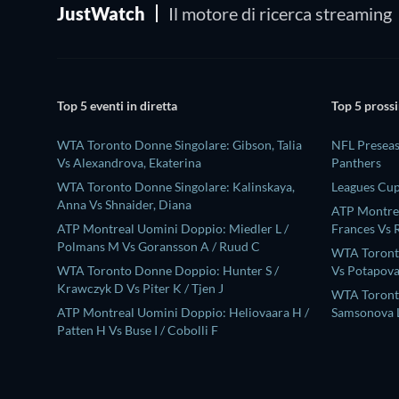
JustWatch
Il motore di ricerca streaming
Top 5 eventi in diretta
Top 5 prossi
WTA Toronto Donne Singolare: Gibson, Talia
NFL Preseas
Vs Alexandrova, Ekaterina
Panthers
WTA Toronto Donne Singolare: Kalinskaya,
Leagues Cup
Anna Vs Shnaider, Diana
ATP Montrea
ATP Montreal Uomini Doppio: Miedler L /
Frances Vs 
Polmans M Vs Goransson A / Ruud C
WTA Toronto
WTA Toronto Donne Doppio: Hunter S /
Vs Potapova
Krawczyk D Vs Piter K / Tjen J
WTA Toront
ATP Montreal Uomini Doppio: Heliovaara H /
Samsonova L
Patten H Vs Buse I / Cobolli F