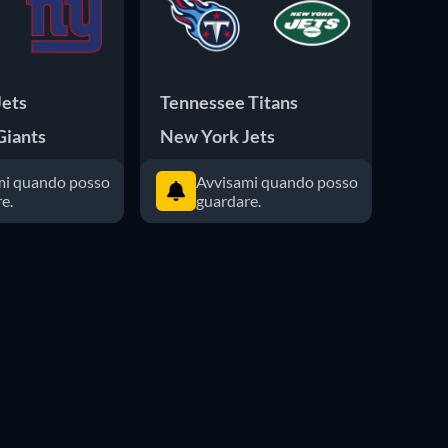
Jets
Tennessee Titans
New 
Giants
New York Jets
Gree
mi quando posso
Avvisami quando posso
e.
guardare.