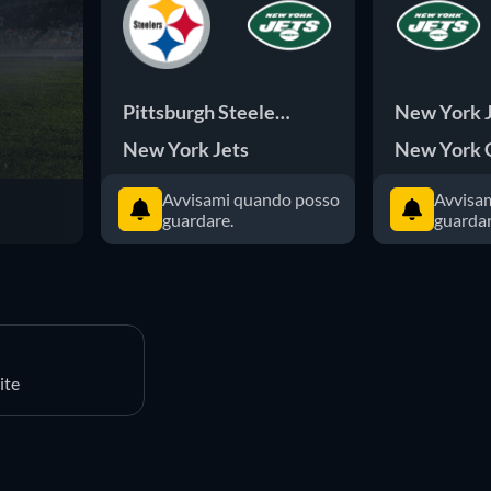
Pittsburgh Steelers
New York 
New York Jets
New York 
Avvisami quando posso
Avvisa
guardare.
guardar
ite