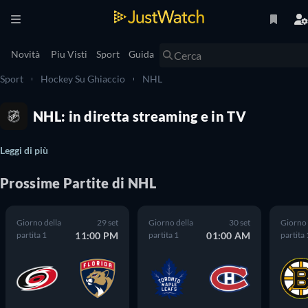
Novità
Piu Visti
Sport
Guida
Sport
Hockey Su Ghiaccio
NHL
NHL: in diretta streaming e in TV
Leggi di più
Prossime
Partite
di
NHL
Giorno della
29 set
Giorno della
30 set
Giorno 
partita 1
11:00 PM
partita 1
01:00 AM
partita 