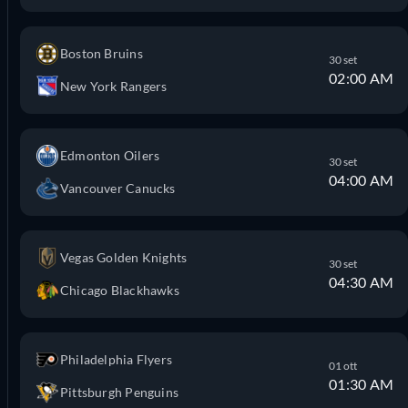
Boston Bruins
30 set
02:00 AM
New York Rangers
Edmonton Oilers
30 set
04:00 AM
Vancouver Canucks
Vegas Golden Knights
30 set
04:30 AM
Chicago Blackhawks
Philadelphia Flyers
01 ott
01:30 AM
Pittsburgh Penguins