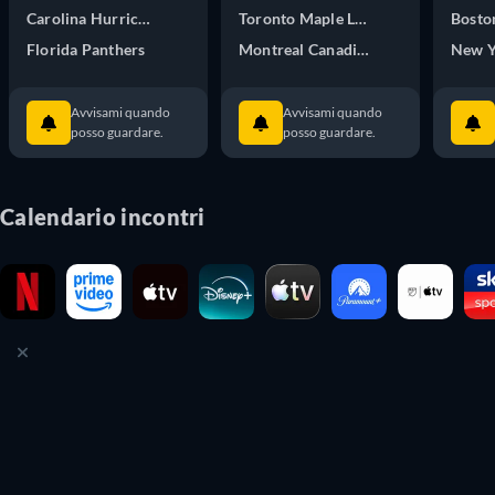
Carolina Hurricanes
Toronto Maple Leafs
Bosto
Florida Panthers
Montreal Canadiens
New Y
Avvisami quando
Avvisami quando
posso guardare.
posso guardare.
Calendario incontri