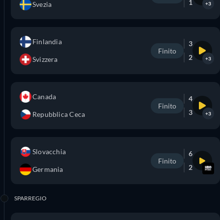
1
Svezia
+3
Finlandia
3
Finito
2
Svizzera
+3
Canada
4
Finito
3
Repubblica Ceca
+3
Slovacchia
6
Finito
2
Germania
SPARREGIO