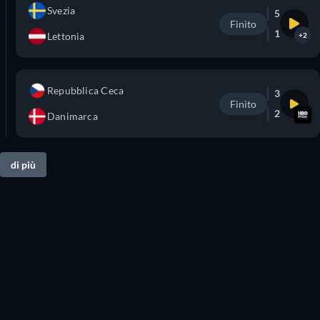
Svezia
5
Finito
1
Lettonia
+2
Repubblica Ceca
3
Finito
2
Danimarca
di più