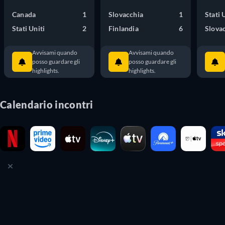
Canada
1
Slovacchia
1
Stati 
Stati Uniti
2
Finlandia
6
Slova
Avvisami quando
Avvisami quando
posso guardare gli
posso guardare gli
highlights.
highlights.
Calendario incontri