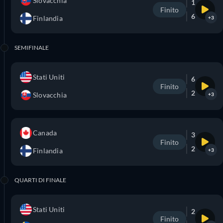
Slovacchia
1
Finito
6
Finlandia
+3
SEMIFINALE
Stati Uniti
6
Finito
2
Slovacchia
+3
Canada
3
Finito
2
Finlandia
+3
QUARTI DI FINALE
Stati Uniti
2
Finito