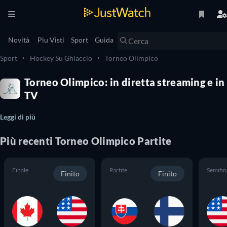
Novità
Piu Visti
Sport
Guida
Sport
Hockey Su Ghiaccio
Torneo Olimpico
Torneo Olimpico: in diretta streaming e in
TV
Leggi di più
Più recenti
Torneo Olimpico
Partite
Finale
Partite
Semifin
Finito
Finito