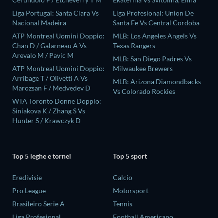
Liga Portugal: Santa Clara Vs
Liga Profesional: Union De
Nacional Madeira
Santa Fe Vs Central Cordoba
ATP Montreal Uomini Doppio:
MLB: Los Angeles Angels Vs
Chan D / Galarneau A Vs
Texas Rangers
Arevalo M / Pavic M
MLB: San Diego Padres Vs
ATP Montreal Uomini Doppio:
Milwaukee Brewers
Arribage T / Olivetti A Vs
MLB: Arizona Diamondbacks
Marozsan F / Medvedev D
Vs Colorado Rockies
WTA Toronto Donne Doppio:
Siniakova K / Zhang S Vs
Hunter S / Krawczyk D
Top 5 leghe e tornei
Top 5 sport
Eredivisie
Calcio
Pro League
Motorsport
Brasileiro Serie A
Tennis
Liga Profesional
Football Americano