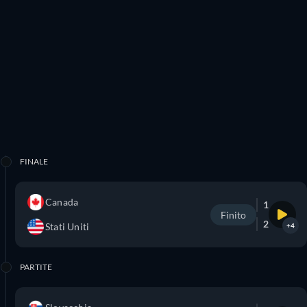
FINALE
Canada
1
Finito
2
Stati Uniti
+4
PARTITE