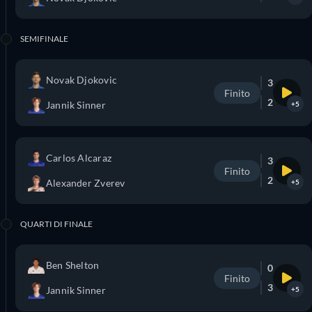
SEMIFINALE
Novak Djokovic
3
Finito
2
Jannik Sinner
+5
Carlos Alcaraz
3
Finito
2
Alexander Zverev
+5
QUARTI DI FINALE
Ben Shelton
0
Finito
3
Jannik Sinner
+5