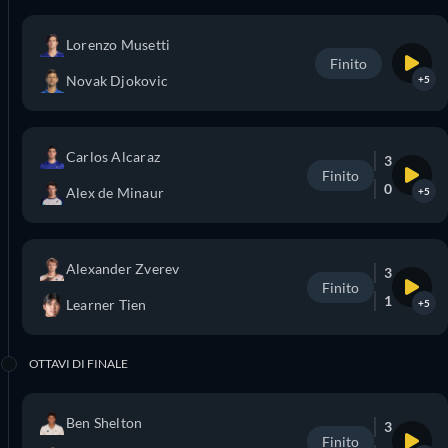
Lorenzo Musetti
Finito
Novak Djokovic
+5
Carlos Alcaraz
3
Finito
0
Alex de Minaur
+5
Alexander Zverev
3
Finito
1
Learner Tien
+5
OTTAVI DI FINALE
Ben Shelton
3
Finito