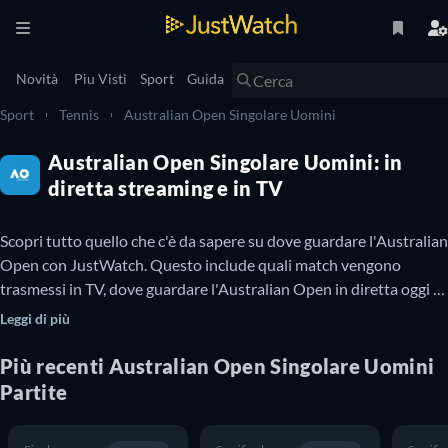
Novità
Piu Visti
Sport
Guida
Sport
Tennis
Australian Open Singolare Uomini
Australian Open Singolare Uomini: in
diretta streaming e in TV
Scopri tutto quello che c'è da sapere su dove guardare l'Australian 
Open con JustWatch. Questo include quali match vengono 
trasmessi in TV, dove guardare l'Australian Open in diretta oggi e i 
dettagli sui match in programma. Ti diciamo anche se ci sono 
Leggi di più
partite dell'Australian Open che è possibile guardare online 
gratis.

Più recenti
Australian Open Singolare Uomini
Partite
L'Australian Open è un torneo di tennis professionistico che ha 
luogo ogni anno al Melbourne Park di Melbourne, in Australia. È il 