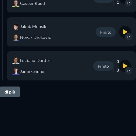
1
Casper Ruud
+5
Jakub Mensik
Finito
Novak Djokovic
+5
Luciano Darderi
0
Finito
3
Jannik Sinner
+5
di più