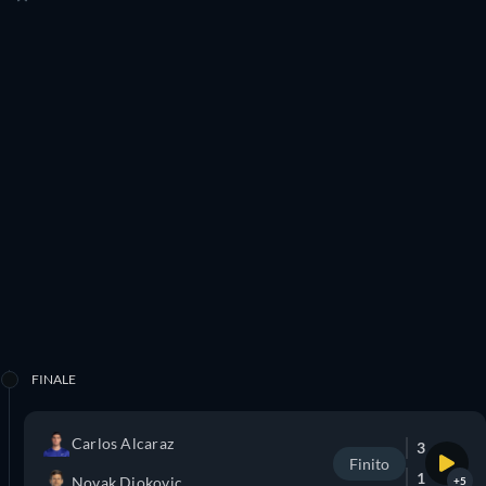
FINALE
Carlos Alcaraz
3
Finito
1
Novak Djokovic
+5