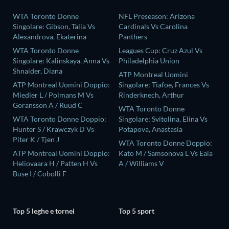
WTA Toronto Donne
NFL Preseason: Arizona
Singolare: Gibson, Talia Vs
Cardinals Vs Carolina
Alexandrova, Ekaterina
Panthers
WTA Toronto Donne
Leagues Cup: Cruz Azul Vs
Singolare: Kalinskaya, Anna Vs
Philadelphia Union
Shnaider, Diana
ATP Montreal Uomini
ATP Montreal Uomini Doppio:
Singolare: Tiafoe, Frances Vs
Miedler L / Polmans M Vs
Rinderknech, Arthur
Goransson A / Ruud C
WTA Toronto Donne
WTA Toronto Donne Doppio:
Singolare: Svitolina, Elina Vs
Hunter S / Krawczyk D Vs
Potapova, Anastasia
Piter K / Tjen J
WTA Toronto Donne Doppio:
ATP Montreal Uomini Doppio:
Kato M / Samsonova L Vs Eala
Heliovaara H / Patten H Vs
A / Williams V
Buse I / Cobolli F
Top 5 leghe e tornei
Top 5 sport