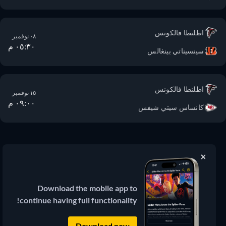
اطلنطا فالكونس
٠٨ نوفمبر
٠٥:٣٠ م
سينسيناتي بينغالس
اطلنطا فالكونس
١٥ نوفمبر
٠٩:٠٠ م
كانساس سيتي شيفس
JustWatch
دليل بث الأفلام والمسلسلات
Download the mobile app to
continue having full functionality!
© 2026 JustWatch
(3.13.0) جميع المحتويات الخارجية تظل ملكاً
لمالكها الشرعي.
Download now