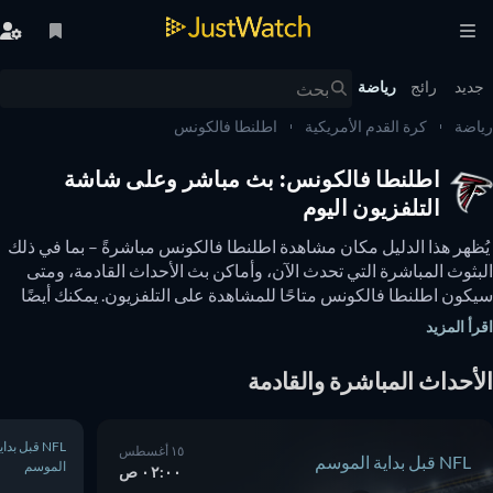
يد
رائج
رياضة
ضة
كرة القدم الأمريكية
اطلنطا فالكونس
اطلنطا فالكونس: بث مباشر وعلى شاشة
التلفزيون اليوم
 يُظهر هذا الدليل مكان مشاهدة اطلنطا فالكونس مباشرةً – بما في ذلك 
البثوث المباشرة التي تحدث الآن، وأماكن بث الأحداث القادمة، ومتى 
سيكون اطلنطا فالكونس متاحًا للمشاهدة على التلفزيون. يمكنك أيضًا 
معرفة ما إذا كانت هناك خيارات لمشاهدة اطلنطا فالكونس عبر 
أ المزيد
نترنت مجانًا. 
أحداث المباشرة والقادمة
NFL قبل بداية
١٥ أغسطس
NFL قبل بداية الموسم
الموسم
٠٢:٠٠ ص