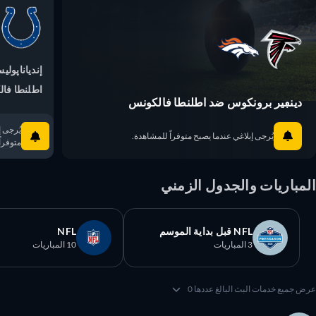
إندياناپوليس
اطلنطا فالك
دينڢير برونكوس ضد اطلنطا فالكونس
يُرجى إبلا
يُرجى إبلاغي عندما يصبح متوفراً للمشاهدة.
متوفراً ل
مباريات والجدول الزمني
NFL قبل بداية الموسم
NFL
3 المباريات
10 المباريات
 جميع خدمات البث البالغ عددها 0