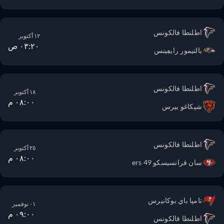
اطلنطا فالكونس
١٢ أكتوبر
٠٣:٢٠ ص
بالتيمور رايڢينس
اطلنطا فالكونس
١٨ أكتوبر
٠٨:٠٠ م
شيكاغو بيرس
اطلنطا فالكونس
٢٥ أكتوبر
٠٨:٠٠ م
سان فرانسيسكو 49 ers
تامپا باي بوكانيرس
٠١ نوفمبر
٠٩:٠٠ م
اطلنطا فالكونس