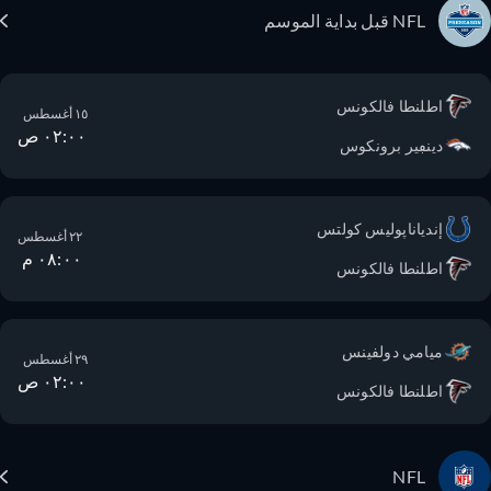
NFL قبل بداية الموسم
اطلنطا فالكونس
١٥ أغسطس
٠٢:٠٠ ص
دينڢير برونكوس
إندياناپوليس كولتس
٢٢ أغسطس
٠٨:٠٠ م
اطلنطا فالكونس
ميامي دولفينس
٢٩ أغسطس
٠٢:٠٠ ص
اطلنطا فالكونس
NFL