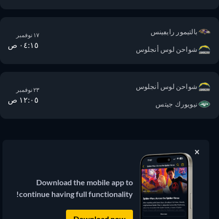
بالتيمور رايڢينس
١٧ نوفمبر
٠٤:١٥ ص
شواحن لوس أنجلوس
شواحن لوس أنجلوس
٢٣ نوفمبر
١٢:٠٥ ص
نيويورك جيتس
JustWatch
دليل بث الأفلام والمسلسلات
Download the mobile app to
continue having full functionality!
© 2026 JustWatch
(3.13.0) جميع المحتويات الخارجية تظل ملكاً
لمالكها الشرعي.
Download now