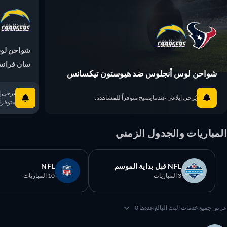
شواحن لوس 
سان فرانسيسكو 9
شواحن لوس أنجلوس ضد هيوستون تيكسانس
يُرجى إبلا
يُرجى إبلاغي عندما يصبح متوفراً للمشاهدة.
متوفراً ل
مباريات والجدول الزمني
NFL قبل بداية الموسم
NFL
3 المباريات
10 المباريات
 جميع خدمات البث البالغ عددها 0