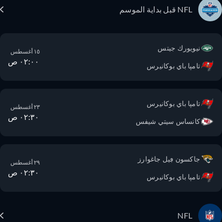
NFL قبل بداية الموسم
نيويورك جيتس
١٥ أغسطس
٠٢:٠٠ ص
تامپا باي بوكانيرس
تامپا باي بوكانيرس
٢٣ أغسطس
٠٢:٣٠ ص
كانساس سيتي شيفس
جاكسون ڢيل جاغوارز
٢٩ أغسطس
٠٢:٣٠ ص
تامپا باي بوكانيرس
NFL