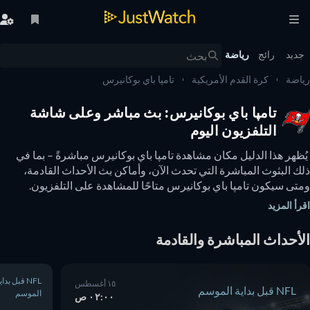
يد
رائج
رياضة
ضة
كرة القدم الأمريكية
تامپا باي بوكانيرس
تامپا باي بوكانيرس: بث مباشر وعلى شاشة
التلفزيون اليوم
 يُظهر هذا الدليل مكان مشاهدة تامپا باي بوكانيرس مباشرةً – بما في 
ذلك البثوث المباشرة التي تحدث الآن، وأماكن بث الأحداث القادمة، 
ومتى سيكون تامپا باي بوكانيرس متاحًا للمشاهدة على التلفزيون. 
يمكنك أيضًا معرفة ما إذا كانت هناك خيارات لمشاهدة تامپا باي 
أ المزيد
انيرس عبر الإنترنت مجانًا. 
أحداث المباشرة والقادمة
NFL قبل بداية
١٥ أغسطس
NFL قبل بداية الموسم
الموسم
٠٢:٠٠ ص