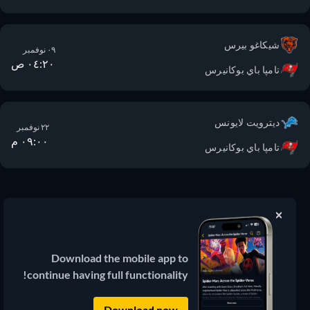
شيكاغو بيرس
٠٩ نوفمبر
٠٤:٢٠ ص
تامپا باي بوكانيرس
ديترويت لايونس
٢٢ نوفمبر
٠٩:٠٠ م
تامپا باي بوكانيرس
JustWatch
دليل بث الأفلام والمسلسلات
Download the mobile app to
continue having full functionality!
© 2026 JustWatch
(3.13.0) جميع المحتويات الخارجية تظل ملكاً
لمالكها الشرعي.
Download now