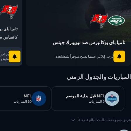
تامپا باي بوك
كانساس سيت
تامپا باي بوكانيرس ضد نيويورك جيتس
يُرجى إبلا
يُرجى إبلاغي عندما يصبح متوفراً للمشاهدة.
متوفراً ل
مباريات والجدول الزمني
NFL قبل بداية الموسم
NFL
3 المباريات
10 المباريات
 جميع خدمات البث البالغ عددها 0