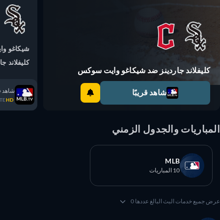
شيكاغو واي
كليفلاند جاردي
كليفلاند جاردينز ضد شيكاغو وايت سوكس
شاهد قريبً
شاهد قريبًا
TRATE
HD
مباريات والجدول الزمني
MLB
10 المباريات
 جميع خدمات البث البالغ عددها 0