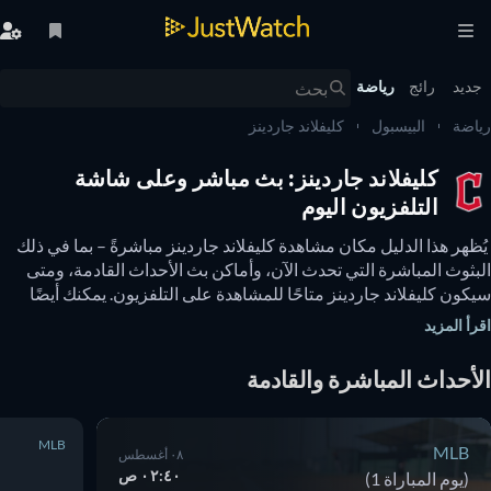
يد
رائج
رياضة
ضة
البيسبول
كليفلاند جاردينز
كليفلاند جاردينز: بث مباشر وعلى شاشة
التلفزيون اليوم
 يُظهر هذا الدليل مكان مشاهدة كليفلاند جاردينز مباشرةً – بما في ذلك 
البثوث المباشرة التي تحدث الآن، وأماكن بث الأحداث القادمة، ومتى 
سيكون كليفلاند جاردينز متاحًا للمشاهدة على التلفزيون. يمكنك أيضًا 
معرفة ما إذا كانت هناك خيارات لمشاهدة كليفلاند جاردينز عبر الإنترنت 
أ المزيد
ًا. 
أحداث المباشرة والقادمة
MLB
MLB
٠٨ أغسطس
٠٢:٤٠ ص
(يوم المباراة 1)