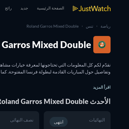
الصفحة الرئيسية
جديد
رائج
رياضة
تنس
Roland Garros Mixed Double
Roland Garros Mixed Double: مباشر وعل
اقرأ المزيد
الأحدث Roland Garros Mixed Double المباريات
النهائيات
نصف النهائي
القنوات التي تَعرض هذه البطولة على التلفزيون، لن تفوتكم أي مباراة م
انتهى