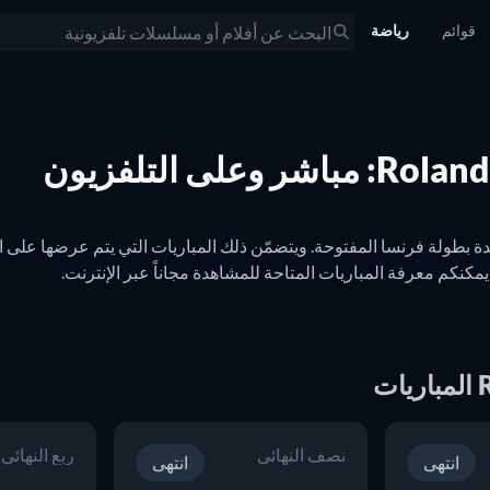
قوائم
رياضة
ى التلفزيون
نصف النهائي
ربع النهائي
ع JustWatch.
انتهى
انتهى