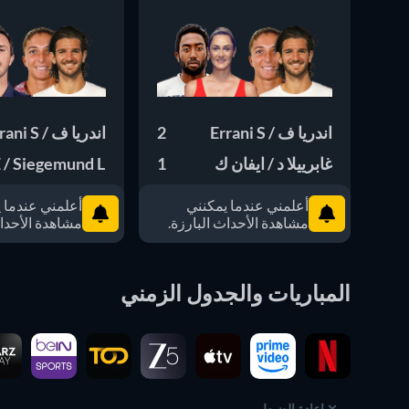
اندريا ف / Errani S
2
اندريا ف / Errani S
غابرييلا د / ايفان ك
1
E / Siegemund L
أعلمني عندما يمكنني
أعلمني عندما 
مشاهدة الأحداث البارزة.
مشاهدة الأحداث
المباريات والجدول الزمني
إعادة الضبط