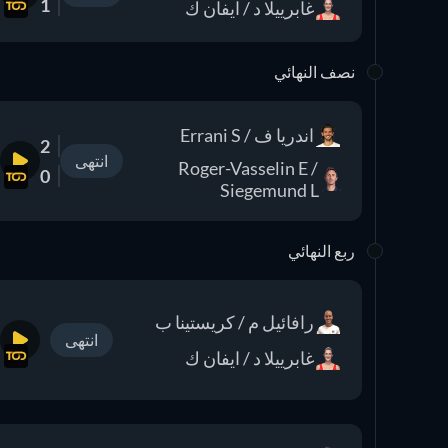
1
غابرييلا د / ايفان ك
نصف النهائي
اندريا ف / Errani S
2
انتهى
Roger-Vasselin E /
0
Siegemund L
ربع النهائي
رافائيل م / كريستينا ب
انتهى
غابرييلا د / ايفان ك