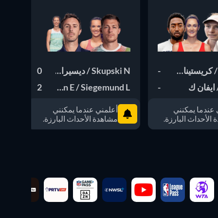
/ كريستينا ب
-
Skupski N / ديسيراي ك
0
اندريا
/ ايفان ك
-
2
Roger-Vasselin E / Siegemund L
y J
 عندما يمكنني
أعلمني عندما يمكنني
الأحداث البارزة.
مشاهدة الأحداث البارزة.