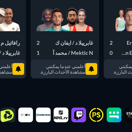
2
غابرييلا د / ايفان ك
2
رافائيل م 
0
Roger-Vasselin 
Mektic N / محمد آ
1
غابرييلا د 
يمكنني
أعلمني عندما يمكنني
أعلمني
 البارزة.
مشاهدة الأحداث البارزة.
مشاهدة 