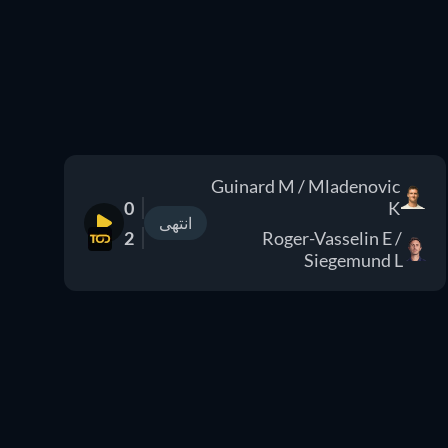
Guinard M / Mladenovic
0
K
انتهى
2
Roger-Vasselin E /
Siegemund L