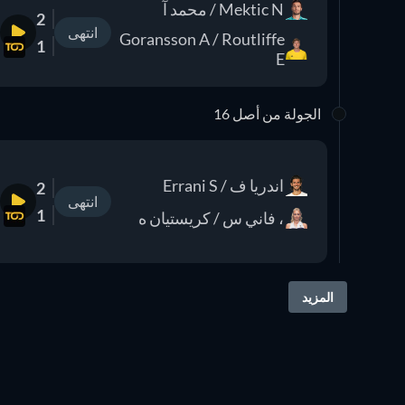
Mektic N / محمد آ
2
انتهى
Goransson A / Routliffe
1
E
الجولة من أصل 16
اندريا ف / Errani S
2
انتهى
1
، فاني س / كريستيان ه
المزيد