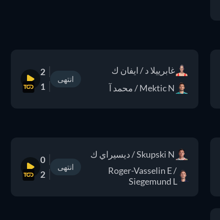
غابرييلا د / ايفان ك
2
انتهى
1
Mektic N / محمد آ
Skupski N / ديسيراي ك
0
انتهى
Roger-Vasselin E /
2
Siegemund L