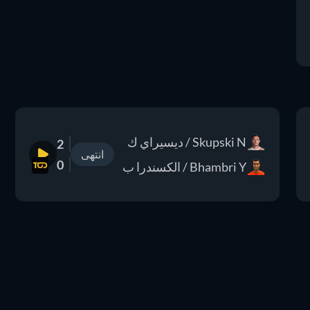
Skupski N / ديسيراي ك
2
انتهى
0
Bhambri Y / الكسندرا ب