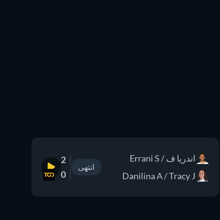
اندريا ف / Errani S
2
انتهى
0
Danilina A / Tracy J