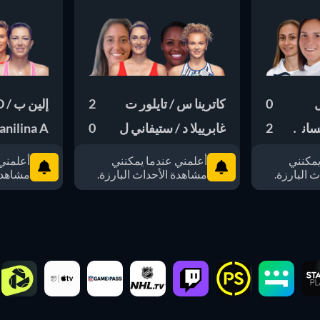
ل
0
كاترينا س / تايلور ت
2
إلين ب / Schuurs D
2
غابرييلا د / ستيفاني ل
0
Danilina A / ألكساند
يمكنني
أعلمني عندما يمكنني
أعلمني
 البارزة.
مشاهدة الأحداث البارزة.
مشاهدة 