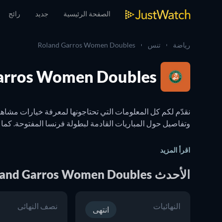
الصفحة الرئيسية
جديد
رائج
رياضة
تنس
Roland Garros Women Doubles
Roland Garros Women Doubles: مباشر
اقرأ المزيد
الأحدث Roland Garros Women Doubles المباريات
النهائيات
نصف النهائي
القنوات التي تَعرض هذه البطولة على التلفزيون، لن تفوتكم أي مباراة م
انتهى