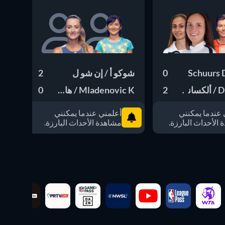
0
شوكو أ / إن شو ل
2
غاب
را ك
2
Mladenovic K / هانيو غ
0
فيرا ز /
 عندما يمكنني
أعلمني عندما يمكنني
الأحداث البارزة.
مشاهدة الأحداث البارزة.