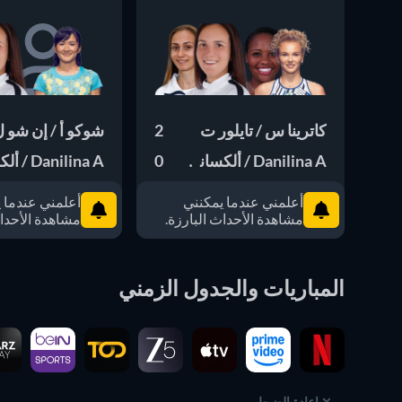
كاترينا س / تايلور ت
2
شوكو أ / إن شو 
Danilina A / ألكساندرا ك
0
Danilina A / ألكساندرا ك
أعلمني عندما يمكنني
أعلمني عندما 
مشاهدة الأحداث البارزة.
مشاهدة الأحداث
المباريات والجدول الزمني
إعادة الضبط