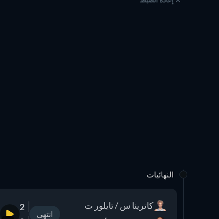
النهائيات
كاترينا س / تايلور ت
2
انتهى