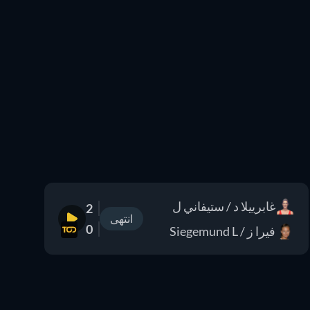
غابرييلا د / ستيفاني ل
2
انتهى
0
فيرا ز / Siegemund L