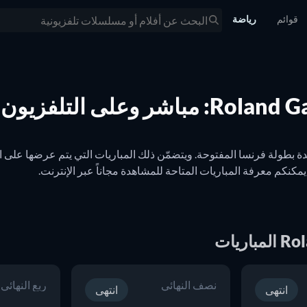
قوائم
رياضة
 وعلى التلفزيون
نصف النهائي
ربع النهائي
ع JustWatch.
انتهى
انتهى