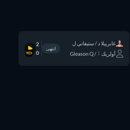
غابرييلا د / ستيفاني ل
2
انتهى
0
أولريك ٱ / Gleason Q