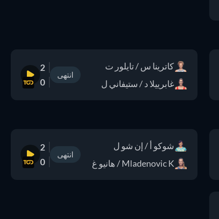
كاترينا س / تايلور ت
2
انتهى
0
غابرييلا د / ستيفاني ل
شوكو أ / إن شو ل
2
انتهى
0
Mladenovic K / هانيو غ