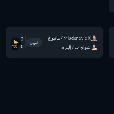
Mladenovic K / هانيو غ
2
انتهى
0
شواي ت / إليز م