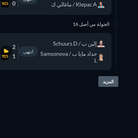
0
Klepac A / ماغالي ك
الجولة من أصل 16
إلين ب / Schuurs D
2
انتهى
حداد مايا ب / Samsonova
1
L
المزيد