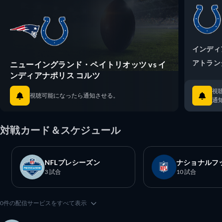
インディ
アトラン
ニューイングランド・ペイトリオッツ vs イ
ンディアナポリス コルツ
視
視聴可能になったら通知させる。
通
対戦カード＆スケジュール
NFLプレシーズン
ナショナルフ
3 試合
10 試合
0件の配信サービスをすべて表示