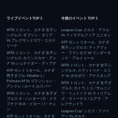
ライブイベントTOP 5
今後のイベント TOP 5
WTA トロント、カナダ 女子シ
Leagues Cup: クルス・アスル
ングルス: ギブソン・タリア
Vs フィラデルフィア ユニオン
Vs アレクサンドロワ・エカテ
ATP モントリオール、カナダ
リーナ
男子シングルス: ティアフォ
WTA トロント、カナダ 女子シ
ー・フランセス Vs リンダーネ
ングルス: カリンスカヤ・アン
ック・アルトゥール
ナ Vs シュナイダー・ディアナ
WTA トロント、カナダ 女子シ
ATP モントリオール、カナダ
ングルス: スヴィトリナ・エリ
男子ダブル: Miedler L /
ナ Vs ポタポワ・アナスタシア
Polmans M Vs ゴランション・
WTA トロント、カナダ 女子ダ
アンドレ / ルード,カスパー
ブルス: カトウ,ミユ / サムソノ
WTA トロント、カナダ 女子ダ
ワ・リュドミラ Vs ウィリアム
ブルス: S・ハンター / D・クラ
ズ・ヴィーナス / エアラ・ア
フチク Vs K・ピター / J・チェ
レクサンドラ
ン
Leagues Cup: シカゴ・ファイ
ATP モントリオール、カナダ
アー Vs ネカサ