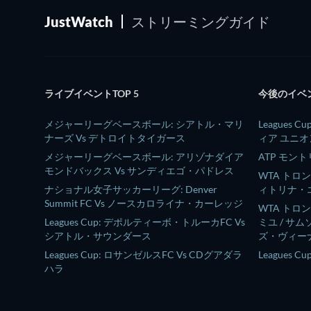
JustWatch
ストリーミングガイド
ライブイベントTOP 5
今後のイベント
メジャーリーグベースボール: シアトル・マリ
Leagues
ナーズ Vs デトロイトタイガース
ィア ユニオ
メジャーリーグベースボール: アリゾナダイア
ATP モン
モンドバックス Vs サンディエゴ・パドレス
WTA トロ
ナショナル女子サッカーリーグ: Denver
ィトリナ・エ
Summit FC Vs ノースカロライナ・カーレッジ
WTA トロ
Leagues Cup: デポルティーボ・トルーカFC Vs
ミユ / サ
シアトル・サウンダース
ズ・ヴィーナ
Leagues Cup: ロサンゼルスFC Vs CDグアダラ
Leagues 
ハラ