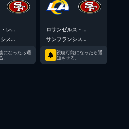
ス・レイダース
ロサンゼルス・ラムズ
サン
シスコ49ERS
サンフランシスコ49ERS
マイ
能になったら通
視聴可能になったら通
る。
知させる。