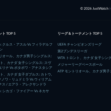
© 2026 JustWatch
 TOP 5
リーグ＆トーナメント TOP 5
 Cup: クルス・アスル Vs フィラデルフ
UEFA チャンピオンズリーグ
ン
第2ブンデスリーガ
トリオール、カナダ男子シングルス:
WTA トロント、カナダ 女子シン
ント、カナダ 女子シングルス: スヴ
メジャーリーグベースボール
リナ Vs ポタポワ・アナスタシア
ATP モントリオール、カナダ男
ント、カナダ 女子ダブルス: カトウ,
ムソノワ・リュドミラ Vs ウィリアム
ス / エアラ・アレクサンドラ
Cup: シカゴ・ファイアー Vs ネカサ